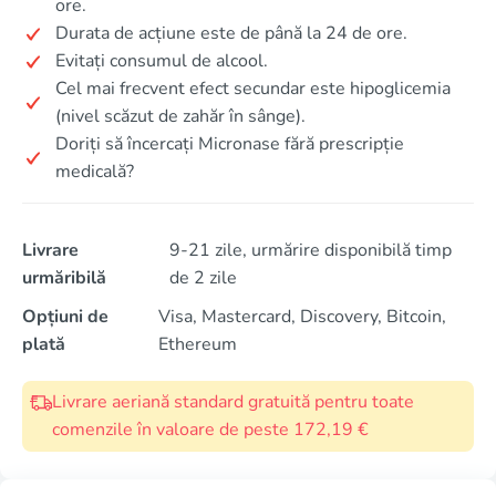
ore.
Durata de acțiune este de până la 24 de ore.
Evitați consumul de alcool.
Cel mai frecvent efect secundar este hipoglicemia
(nivel scăzut de zahăr în sânge).
Doriți să încercați Micronase fără prescripție
medicală?
Livrare
9-21 zile, urmărire disponibilă timp
urmăribilă
de 2 zile
Opțiuni de
Visa, Mastercard, Discovery, Bitcoin,
plată
Ethereum
Livrare aeriană standard gratuită pentru toate
comenzile în valoare de peste 172,19 €