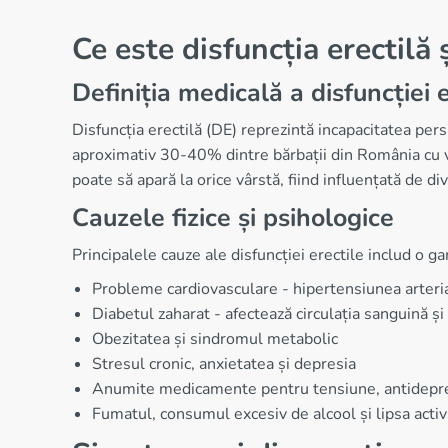
Ce este disfuncția erectilă 
Definiția medicală a disfuncției e
Disfuncția erectilă (DE) reprezintă incapacitatea per
aproximativ 30-40% dintre bărbații din România cu vâ
poate să apară la orice vârstă, fiind influențată de di
Cauzele fizice și psihologice
Principalele cauze ale disfuncției erectile includ o gam
Probleme cardiovasculare - hipertensiunea arterial
Diabetul zaharat - afectează circulația sanguină și 
Obezitatea și sindromul metabolic
Stresul cronic, anxietatea și depresia
Anumite medicamente pentru tensiune, antidepres
Fumatul, consumul excesiv de alcool și lipsa activit