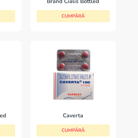
Brand Cialis Bottled
CUMPĂRĂ
led
Caverta
CUMPĂRĂ