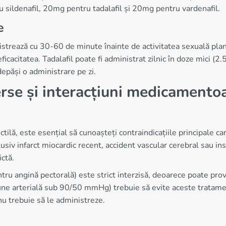
sildenafil, 20mg pentru tadalafil și 20mg pentru vardenafil.
e
trează cu 30-60 de minute înainte de activitatea sexuală plan
 eficacitatea. Tadalafil poate fi administrat zilnic în doze mici 
epăși o administrare pe zi.
erse și interacțiuni medicamento
ctilă, este esențial să cunoașteți contraindicațiile principale 
iv infarct miocardic recent, accident vascular cerebral sau insu
ctă.
ru angină pectorală) este strict interzisă, deoarece poate prov
iune arterială sub 90/50 mmHg) trebuie să evite aceste tratame
nu trebuie să le administreze.