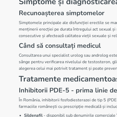
Simptome și diagnosticarea 
Recunoașterea simptomelor
Simptomele principale ale disfuncției erectile se man
menținerii erecției pe durata întregului act sexual ș
consecutive și afectează calitatea vieții sexuale și re
Când să consultați medicul
Consultarea unui specialist urolog sau androlog este
sânge pentru verificarea nivelului de testosteron, gl
alegerea celui mai potrivit tratament și poate preve
Tratamente medicamentoas
Inhibitorii PDE-5 - prima linie 
În România, inhibitorii fosfodiesterazei de tip 5 (PD
farmaciile românești cu prescripție medicală și inclu
Sildenafil
- disponibil sub denumirile comerciale