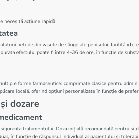
re necesită acțiune rapidă
tatea
turii netede din vasele de sânge ale penisului, facilitând creș
durata efectului poate fi între 4-36 de ore, în funcție de substa
multiple forme farmaceutice: comprimate clasice pentru admini
licare locală, oferind opțiuni personalizate în funcție de preferi
 și dozare
 medicament
i siguranța tratamentului. Doza inițială recomandată pentru sil
al, în funcție de răspunsul individual al pacientului și tolera