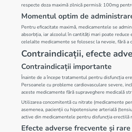
respecte doza maximă zilnică permisă: 100mg pentru 
Momentul optim de administrar
Pentru eficacitate maximă, medicamentele se adminis
absorbția, iar alcoolul în cantități mari poate reduce
celelalte medicamente se folosesc la nevoie, fără a d
Contraindicații, efecte adv
Contraindicații importante
Înainte de a începe tratamentul pentru disfuncția ere
Persoanele cu probleme cardiovasculare severe, inclus
aceste medicamente fără supraveghere medicală stri
Utilizarea concomitentă cu nitrate (medicamente pent
asemenea, pacienții cu hipotensiune arterială (tens
active din medicamentele pentru disfuncția erectilă 
Efecte adverse frecvente și rare