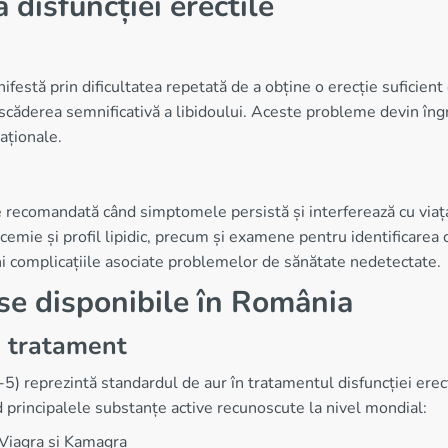
disfuncției erectile
ifestă prin dificultatea repetată de a obține o erecție suficien
i scăderea semnificativă a libidoului. Aceste probleme devin îngr
laționale.
 recomandată când simptomele persistă și interferează cu viața
icemie și profil lipidic, precum și examene pentru identificare
ni complicațiile asociate problemelor de sănătate nedetectate.
e disponibile în România
de tratament
E-5) reprezintă standardul de aur în tratamentul disfuncției er
d principalele substanțe active recunoscute la nivel mondial:
 Viagra și Kamagra