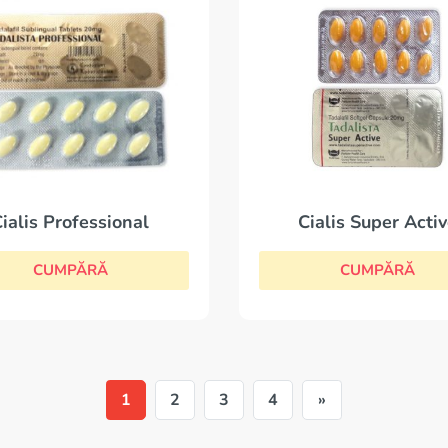
ialis Professional
Cialis Super Acti
CUMPĂRĂ
CUMPĂRĂ
1
2
3
4
»