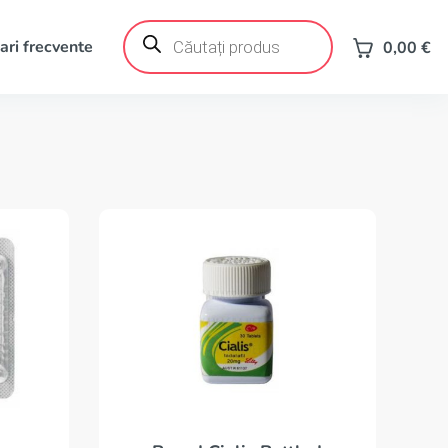
Products
search
ari frecvente
0,00
€