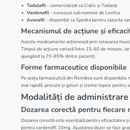
Tadalafil
- comercializat ca Cialis și Tadacip
Vardenafil
- cunoscut sub numele de Levitra
Avanafil
- disponibil ca Spedra pentru cazurile ca
Mecanismul de acțiune și eficaci
Aceste medicamente acționează prin relaxarea muscula
Timpul de acțiune variază între 15-60 de minute, iar 
ajungând la 70-85% dintre pacienți.
Forme farmaceutice disponibile
Pe piața farmaceutică din România sunt disponibile 
mai rapidă, precum și geluri și creme topice pentru ap
Modalități de administrare
Dozarea corectă pentru fiecare
Dozarea corectă este esențială pentru eficacitatea ș
pentru vardenafil 10mg. Ajustarea dozei se face gradu