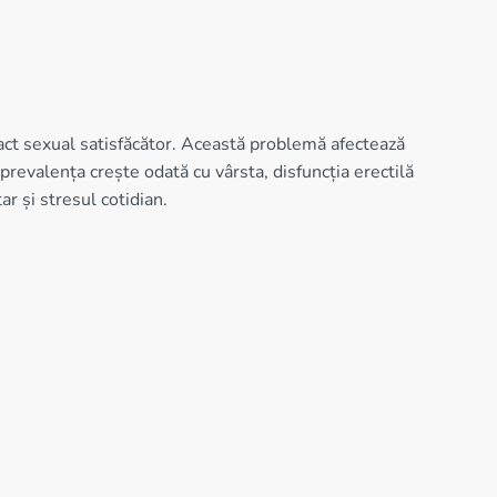
 act sexual satisfăcător. Această problemă afectează
revalența crește odată cu vârsta, disfuncția erectilă
ar și stresul cotidian.