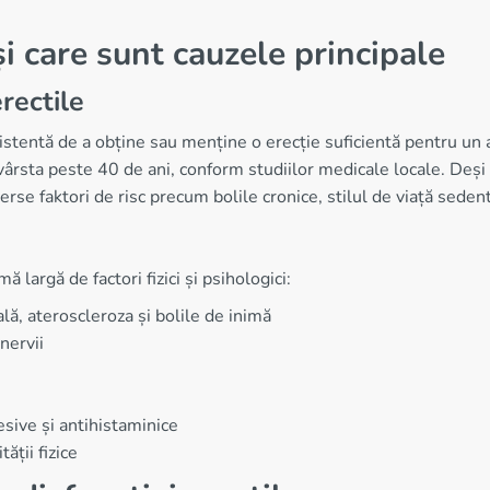
și care sunt cauzele principale
rectile
sistentă de a obține sau menține o erecție suficientă pentru un
rsta peste 40 de ani, conform studiilor medicale locale. Deși p
verse faktori de risc precum bolile cronice, stilul de viață sedent
ă largă de factori fizici și psihologici:
ă, ateroscleroza și bolile de inimă
nervii
ive și antihistaminice
ății fizice