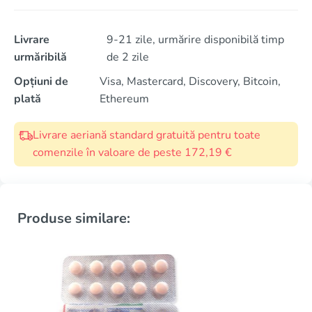
Livrare
9-21 zile, urmărire disponibilă timp
urmăribilă
de 2 zile
Opțiuni de
Visa, Mastercard, Discovery, Bitcoin,
plată
Ethereum
Livrare aeriană standard gratuită pentru toate
comenzile în valoare de peste 172,19 €
Produse similare: