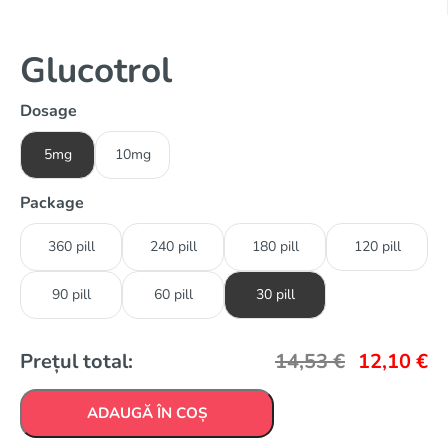
Glucotrol
Dosage
5mg
10mg
Package
360 pill
240 pill
180 pill
120 pill
90 pill
60 pill
30 pill
Prețul total:
14,53
€
12,10
€
ADAUGĂ ÎN COȘ