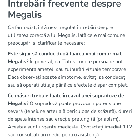
Întrebări frecvente despre
Megalis
Ca farmacist, întâlnesc regulat întrebări despre
utilizarea corectă a lui Megalis. Iată cele mai comune
preocupări și clarificările necesare:
Este sigur să conduc după luarea unui comprimat
Megalis?
În general, da. Totuși, unele persoane pot
experimenta amețeli sau tulburări vizuale temporare.
Dacă observați aceste simptome, evitați să conduceți
sau să operați utilaje până ce efectele dispar complet.
Ce măsuri trebuie luate în cazul unei supradoze de
Megalis?
O supradoză poate provoca hipotensiune
severă (tensiune arterială periculoas de scăzută), dureri
de spală intense sau erecție prelungită (priapism).
Acestea sunt urgențe medicale. Contactați imediat 112
sau consultați un medic pentru asistență.