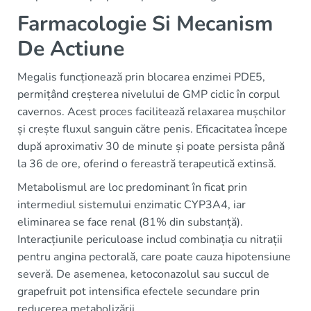
Farmacologie Si Mecanism
De Actiune
Megalis funcționează prin blocarea enzimei PDE5,
permițând creșterea nivelului de GMP ciclic în corpul
cavernos. Acest proces facilitează relaxarea mușchilor
și crește fluxul sanguin către penis. Eficacitatea începe
după aproximativ 30 de minute și poate persista până
la 36 de ore, oferind o fereastră terapeutică extinsă.
Metabolismul are loc predominant în ficat prin
intermediul sistemului enzimatic CYP3A4, iar
eliminarea se face renal (81% din substanță).
Interacțiunile periculoase includ combinația cu nitrații
pentru angina pectorală, care poate cauza hipotensiune
severă. De asemenea, ketoconazolul sau succul de
grapefruit pot intensifica efectele secundare prin
reducerea metabolizării.