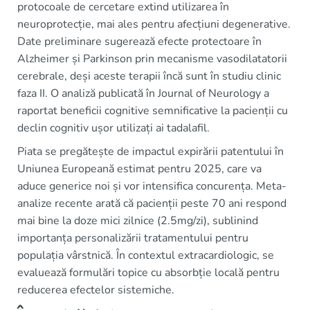
protocoale de cercetare extind utilizarea în
neuroprotecție, mai ales pentru afecțiuni degenerative.
Date preliminare sugerează efecte protectoare în
Alzheimer și Parkinson prin mecanisme vasodilatatorii
cerebrale, deși aceste terapii încă sunt în studiu clinic
faza II. O analiză publicată în Journal of Neurology a
raportat beneficii cognitive semnificative la pacienții cu
declin cognitiv ușor utilizați ai tadalafil.
Piata se pregătește de impactul expirării patentului în
Uniunea Europeană estimat pentru 2025, care va
aduce generice noi și vor intensifica concurența. Meta-
analize recente arată că pacienții peste 70 ani respond
mai bine la doze mici zilnice (2.5mg/zi), sublinind
importanța personalizării tratamentului pentru
populația vârstnică. În contextul extracardiologic, se
evaluează formulări topice cu absorbție locală pentru
reducerea efectelor sistemiche.