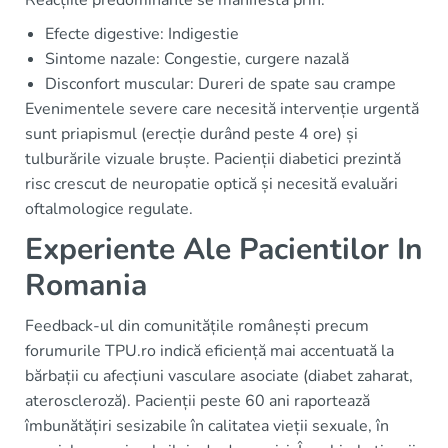
Reacțiile predominante se manifestă prin:
Efecte digestive: Indigestie
Sintome nazale: Congestie, curgere nazală
Disconfort muscular: Dureri de spate sau crampe
Evenimentele severe care necesită intervenție urgentă
sunt priapismul (erecție durând peste 4 ore) și
tulburările vizuale bruște. Pacienții diabetici prezintă
risc crescut de neuropatie optică și necesită evaluări
oftalmologice regulate.
Experiente Ale Pacientilor In
Romania
Feedback-ul din comunitățile românești precum
forumurile TPU.ro indică eficiență mai accentuată la
bărbații cu afecțiuni vasculare asociate (diabet zaharat,
ateroscleroză). Pacienții peste 60 ani raportează
îmbunătățiri sesizabile în calitatea vieții sexuale, în