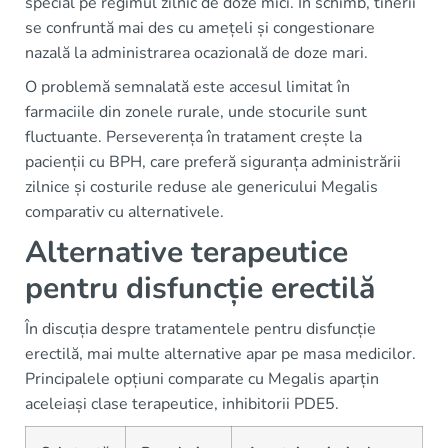
special pe regimul zilnic de doze mici. În schimb, tinerii
se confruntă mai des cu amețeli și congestionare
nazală la administrarea ocazională de doze mari.
O problemă semnalată este accesul limitat în
farmaciile din zonele rurale, unde stocurile sunt
fluctuante. Perseverența în tratament crește la
pacienții cu BPH, care preferă siguranța administrării
zilnice și costurile reduse ale genericului Megalis
comparativ cu alternativele.
Alternative terapeutice
pentru disfuncție erectilă
În discuția despre tratamentele pentru disfuncție
erectilă, mai multe alternative apar pe masa medicilor.
Principalele opțiuni comparate cu Megalis aparțin
aceleiași clase terapeutice, inhibitorii PDE5.