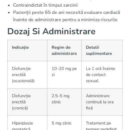
Contraindictat în timpul sarcinii
Pacienții peste 65 de ani necesită evaluare cardiacă
înainte de administrare pentru a minimiza riscurile
Dozaj Si Administrare
Indicație
Regim de
Detalii
administrare
suplimentare
Disfuncție
10–20 mg pe
La 1 oră înainte
erectilă
zi
de contact
(ocazională)
sexual
Disfuncție
2.5–5 mg
Administrare
erectilă
zilnic
continuă la ora
(cronică)
fixă
Hiperplazie
5 mg zilnic
Tratament pe
prostatică
termen nedefinit