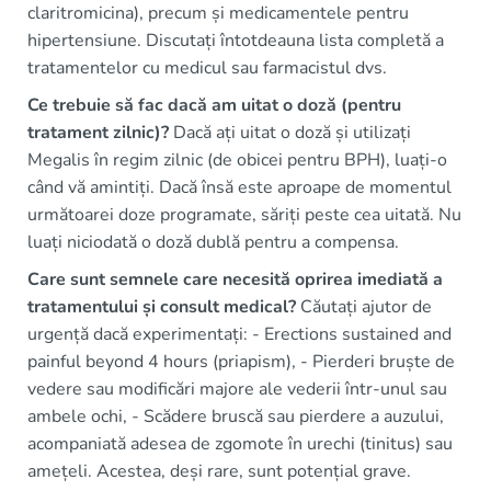
claritromicina), precum și medicamentele pentru
hipertensiune. Discutați întotdeauna lista completă a
tratamentelor cu medicul sau farmacistul dvs.
Ce trebuie să fac dacă am uitat o doză (pentru
tratament zilnic)?
Dacă ați uitat o doză și utilizați
Megalis în regim zilnic (de obicei pentru BPH), luați-o
când vă amintiți. Dacă însă este aproape de momentul
următoarei doze programate, săriți peste cea uitată. Nu
luați niciodată o doză dublă pentru a compensa.
Care sunt semnele care necesită oprirea imediată a
tratamentului și consult medical?
Căutați ajutor de
urgență dacă experimentați: - Erections sustained and
painful beyond 4 hours (priapism), - Pierderi bruște de
vedere sau modificări majore ale vederii într-unul sau
ambele ochi, - Scădere bruscă sau pierdere a auzului,
acompaniată adesea de zgomote în urechi (tinitus) sau
amețeli. Acestea, deși rare, sunt potențial grave.