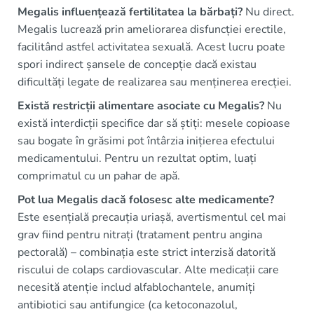
Megalis influențează fertilitatea la bărbați?
Nu direct.
Megalis lucrează prin ameliorarea disfuncției erectile,
facilitând astfel activitatea sexuală. Acest lucru poate
spori indirect șansele de concepție dacă existau
dificultăți legate de realizarea sau menținerea erecției.
Există restricții alimentare asociate cu Megalis?
Nu
există interdicții specifice dar să știți: mesele copioase
sau bogate în grăsimi pot întârzia inițierea efectului
medicamentului. Pentru un rezultat optim, luați
comprimatul cu un pahar de apă.
Pot lua Megalis dacă folosesc alte medicamente?
Este esențială precauția uriașă, avertismentul cel mai
grav fiind pentru nitrați (tratament pentru angina
pectorală) – combinația este strict interzisă datorită
riscului de colaps cardiovascular. Alte medicații care
necesită atenție includ alfablochantele, anumiți
antibiotici sau antifungice (ca ketoconazolul,