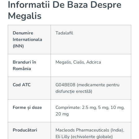
Informatii De Baza Despre
Megalis
Denumire
Tadalafil
Internationala
(INN)
Branduri în
Megalis, Cialis, Adcirca
România
Cod ATC
G04BE08 (medicamente pentru
disfuncție erectilă)
Forme și doze
Comprimate: 2.5 mg, 5 mg, 10 mg,
20 mg
Producători
Macleods Pharmaceuticals (India),
Eli Lilly (echivalente globale)