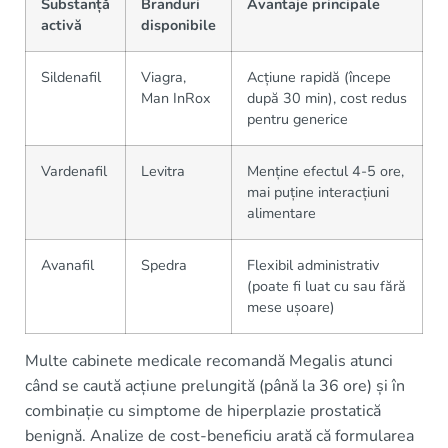
Substanță
Branduri
Avantaje principale
activă
disponibile
Sildenafil
Viagra,
Acțiune rapidă (începe
Man InRox
după 30 min), cost redus
pentru generice
Vardenafil
Levitra
Menține efectul 4-5 ore,
mai puține interacțiuni
alimentare
Avanafil
Spedra
Flexibil administrativ
(poate fi luat cu sau fără
mese ușoare)
Multe cabinete medicale recomandă Megalis atunci
când se caută acțiune prelungită (până la 36 ore) și în
combinație cu simptome de hiperplazie prostatică
benignă. Analize de cost-beneficiu arată că formularea