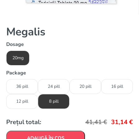
Megalis
Dosage
20mg
Package
36 pill
24 pill
20 pill
16 pill
12 pill
8 pill
Prețul total:
41,41
€
31,14
€
ADAUGĂ ÎN COȘ