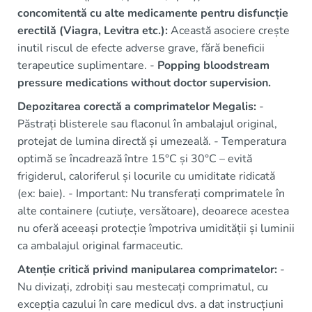
concomitentă cu alte medicamente pentru disfuncție
erectilă (Viagra, Levitra etc.):
Această asociere crește
inutil riscul de efecte adverse grave, fără beneficii
terapeutice suplimentare. -
Popping bloodstream
pressure medications without doctor supervision.
Depozitarea corectă a comprimatelor Megalis:
-
Păstrați blisterele sau flaconul în ambalajul original,
protejat de lumina directă și umezeală. - Temperatura
optimă se încadrează între 15°C și 30°C – evită
frigiderul, caloriferul și locurile cu umiditate ridicată
(ex: baie). - Important: Nu transferați comprimatele în
alte containere (cutiuțe, versătoare), deoarece acestea
nu oferă aceeași protecție împotriva umidității și luminii
ca ambalajul original farmaceutic.
Atenție critică privind manipularea comprimatelor:
-
Nu divizați, zdrobiți sau mestecați comprimatul, cu
excepția cazului în care medicul dvs. a dat instrucțiuni