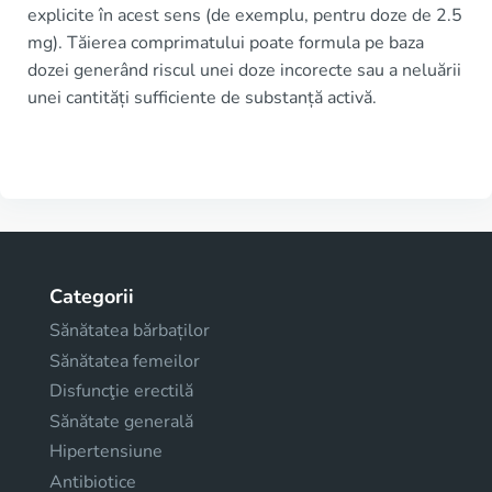
explicite în acest sens (de exemplu, pentru doze de 2.5
mg). Tăierea comprimatului poate formula pe baza
dozei generând riscul unei doze incorecte sau a neluării
unei cantități sufficiente de substanță activă.
Categorii
Sănătatea bărbaților
Sănătatea femeilor
Disfuncţie erectilă
Sănătate generală
Hipertensiune
Antibiotice