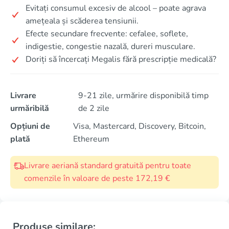
Evitați consumul excesiv de alcool – poate agrava
amețeala și scăderea tensiunii.
Efecte secundare frecvente: cefalee, soflete,
indigestie, congestie nazală, dureri musculare.
Doriți să încercați Megalis fără prescripție medicală?
Livrare
9-21 zile, urmărire disponibilă timp
urmăribilă
de 2 zile
Opțiuni de
Visa, Mastercard, Discovery, Bitcoin,
plată
Ethereum
Livrare aeriană standard gratuită pentru toate
comenzile în valoare de peste 172,19 €
Produse similare: