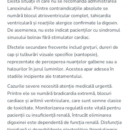
Există situații în care nu se recomandă administrarea
Lanoxinului. Printre contraindicațiile absolute se
numără blocul atrioventricular complet, tahicardia
ventriculară și reacțiile alergice confirmate la digoxin.
De asemenea, nu este indicat pacienților cu sindromul
sinusului bolnav fără stimulator cardiac.
Efectele secundare frecvente includ grețuri, dureri de
cap și tulburări vizuale specifice (xantopsie),
reprezentate de perceperea nuanțelor galbene sau a
halourilor în jurul luminilor. Acestea apar adesea în
stadiile incipiente ale tratamentului.
Cazurile severe necesită atenție medicală urgentă.
Printre ele se numără bradicardia extremă, blocuri
cardiace și aritmii ventriculare, care sunt semne clasice
de toxicitate. Monitorizarea regulată este vitală pentru
pacienții cu insuficiență renală, întrucât eliminarea
digoxinei este dependentă de funcția renală. Disfuncția
tiroidiană și dezechilibrele electrolitice (hipokaliemie,