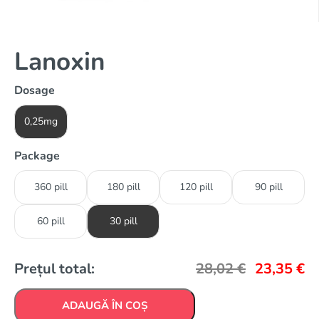
Lanoxin
Dosage
0,25mg
Package
360 pill
180 pill
120 pill
90 pill
60 pill
30 pill
Prețul total:
28,02
€
23,35
€
ADAUGĂ ÎN COȘ