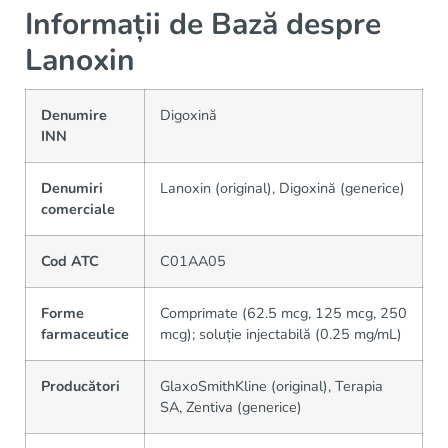
Informații de Bază despre
Lanoxin
Denumire
Digoxină
INN
Denumiri
Lanoxin (original), Digoxină (generice)
comerciale
Cod ATC
C01AA05
Forme
Comprimate (62.5 mcg, 125 mcg, 250
farmaceutice
mcg); soluție injectabilă (0.25 mg/mL)
Producători
GlaxoSmithKline (original), Terapia
SA, Zentiva (generice)