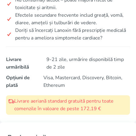
toxicitate și aritmii.
Efectele secundare frecvente includ greață, vomă,
diaree, amețeli și tulburări de vedere.
Doriți să încercați Lanoxin fără prescripție medicală
pentru a ameliora simptomele cardiace?
Livrare
9-21 zile, urmărire disponibilă timp
urmăribilă
de 2 zile
Opțiuni de
Visa, Mastercard, Discovery, Bitcoin,
plată
Ethereum
Livrare aeriană standard gratuită pentru toate
comenzile în valoare de peste 172,19 €