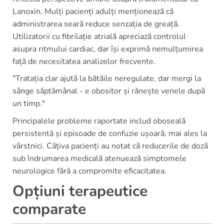
Lanoxin. Mulți pacienți adulți menționează că
administrarea seară reduce senzația de greață.
Utilizatorii cu fibrilație atrială apreciază controlul
asupra ritmului cardiac, dar își exprimă nemulțumirea
față de necesitatea analizelor frecvente.
"Tratația clar ajută la bătăile neregulate, dar mergi la
sânge săptămânal - e obositor și rănește venele după
un timp."
Principalele probleme raportate includ oboseală
persistentă și episoade de confuzie ușoară, mai ales la
vârstnici. Câțiva pacienți au notat că reducerile de doză
sub îndrumarea medicală atenuează simptomele
neurologice fără a compromite eficacitatea.
Opțiuni terapeutice
comparate