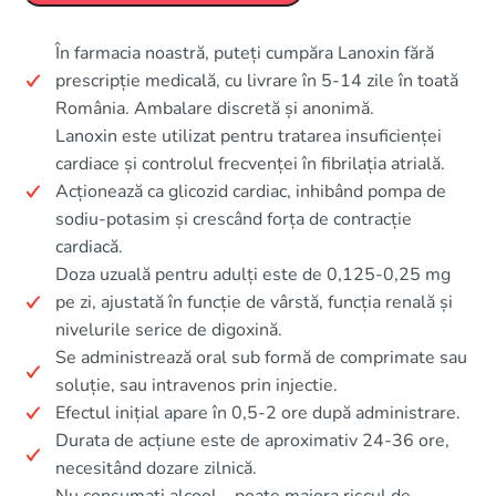
În farmacia noastră, puteți cumpăra Lanoxin fără
prescripție medicală, cu livrare în 5-14 zile în toată
România. Ambalare discretă și anonimă.
Lanoxin este utilizat pentru tratarea insuficienței
cardiace și controlul frecvenței în fibrilația atrială.
Acționează ca glicozid cardiac, inhibând pompa de
sodiu-potasim și crescând forța de contracție
cardiacă.
Doza uzuală pentru adulți este de 0,125-0,25 mg
pe zi, ajustată în funcție de vârstă, funcția renală și
nivelurile serice de digoxină.
Se administrează oral sub formă de comprimate sau
soluție, sau intravenos prin injectie.
Efectul inițial apare în 0,5-2 ore după administrare.
Durata de acțiune este de aproximativ 24-36 ore,
necesitând dozare zilnică.
Nu consumați alcool – poate majora riscul de