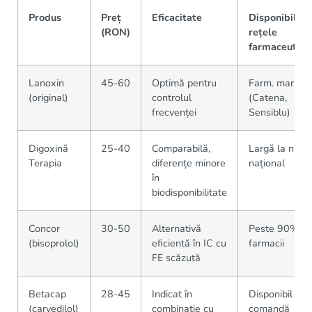
Produs
Preț
Eficacitate
Disponibilita
(RON)
rețele
farmaceutice
Lanoxin
45-60
Optimă pentru
Farm. mari
(original)
controlul
(Catena,
frecvenței
Sensiblu)
Digoxină
25-40
Comparabilă,
Largă la nivel
Terapia
diferențe minore
național
în
biodisponibilitate
Concor
30-50
Alternativă
Peste 90%
(bisoprolol)
eficientă în IC cu
farmacii
FE scăzută
Betacap
28-45
Indicat în
Disponibil pe
(carvedilol)
combinație cu
comandă