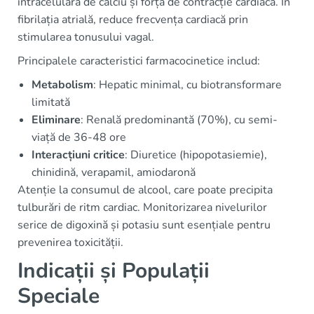
intracelulară de calciu și forța de contracție cardiacă. În
fibrilația atrială, reduce frecvența cardiacă prin
stimularea tonusului vagal.
Principalele caracteristici farmacocinetice includ:
Metabolism
: Hepatic minimal, cu biotransformare
limitată
Eliminare
: Renală predominantă (70%), cu semi-
viață de 36-48 ore
Interacțiuni critice
: Diuretice (hipopotasiemie),
chinidină, verapamil, amiodaronă
Atenție la consumul de alcool, care poate precipita
tulburări de ritm cardiac. Monitorizarea nivelurilor
serice de digoxină și potasiu sunt esențiale pentru
prevenirea toxicității.
Indicații și Populații
Speciale