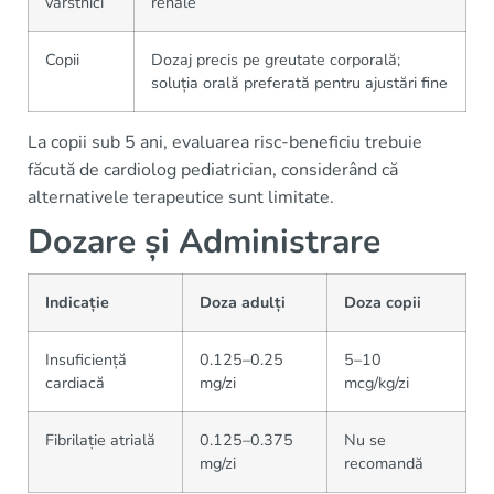
vârstnici
renale
Copii
Dozaj precis pe greutate corporală;
soluția orală preferată pentru ajustări fine
La copii sub 5 ani, evaluarea risc-beneficiu trebuie
făcută de cardiolog pediatrician, considerând că
alternativele terapeutice sunt limitate.
Dozare și Administrare
Indicație
Doza adulți
Doza copii
Insuficiență
0.125–0.25
5–10
cardiacă
mg/zi
mcg/kg/zi
Fibrilație atrială
0.125–0.375
Nu se
mg/zi
recomandă