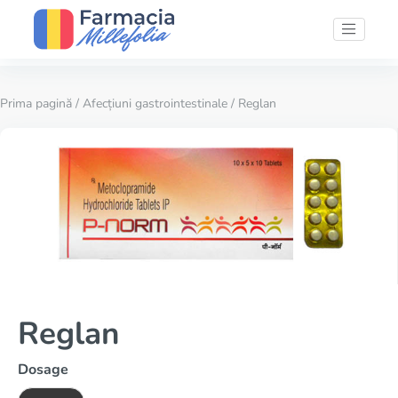
Prima pagină
/
Afecțiuni gastrointestinale
/ Reglan
Reglan
Dosage