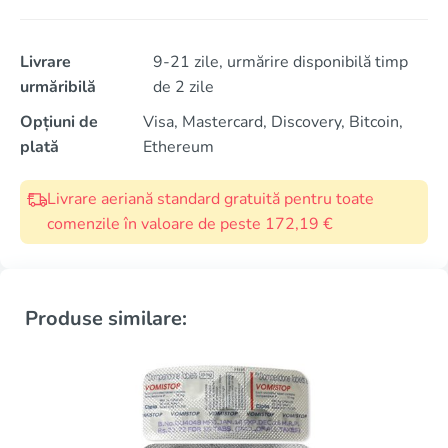
Livrare
9-21 zile, urmărire disponibilă timp
urmăribilă
de 2 zile
Opțiuni de
Visa, Mastercard, Discovery, Bitcoin,
plată
Ethereum
Livrare aeriană standard gratuită pentru toate
comenzile în valoare de peste 172,19 €
Produse similare: