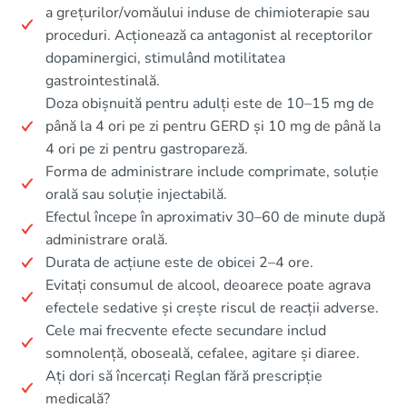
a grețurilor/vomăului induse de chimioterapie sau
proceduri. Acționează ca antagonist al receptorilor
dopaminergici, stimulând motilitatea
gastrointestinală.
Doza obișnuită pentru adulți este de 10–15 mg de
până la 4 ori pe zi pentru GERD și 10 mg de până la
4 ori pe zi pentru gastropareză.
Forma de administrare include comprimate, soluție
orală sau soluție injectabilă.
Efectul începe în aproximativ 30–60 de minute după
administrare orală.
Durata de acțiune este de obicei 2–4 ore.
Evitați consumul de alcool, deoarece poate agrava
efectele sedative și crește riscul de reacții adverse.
Cele mai frecvente efecte secundare includ
somnolență, oboseală, cefalee, agitare și diaree.
Ați dori să încercați Reglan fără prescripție
medicală?