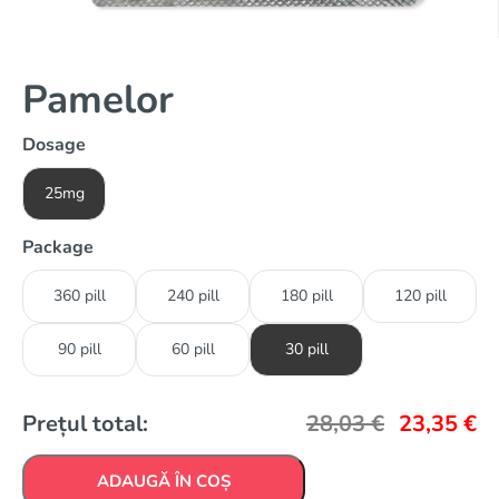
Pamelor
Dosage
25mg
Package
360 pill
240 pill
180 pill
120 pill
90 pill
60 pill
30 pill
Prețul total:
28,03
€
23,35
€
ADAUGĂ ÎN COȘ