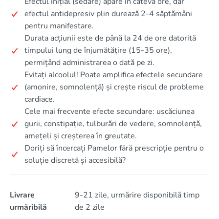
Efectul inițial (sedare) apare în câteva ore, dar
efectul antidepresiv plin durează 2-4 săptămâni
pentru manifestare.
Durata acțiunii este de până la 24 de ore datorită
timpului lung de înjumătățire (15-35 ore),
permițând administrarea o dată pe zi.
Evitați alcoolul! Poate amplifica efectele secundare
(amonire, somnolență) și crește riscul de probleme
cardiace.
Cele mai frecvente efecte secundare: uscăciunea
gurii, constipație, tulburări de vedere, somnolență,
amețeli și creșterea în greutate.
Doriți să încercați Pamelor fără prescripție pentru o
soluție discretă și accesibilă?
Livrare
9-21 zile, urmărire disponibilă timp
urmăribilă
de 2 zile