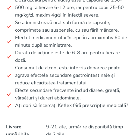
Doza uzuală pentru adulți este 1 capsule de 250-
500 mg la fiecare 6-12 ore, iar pentru copii 25-50
mg/kg/zi, maxim 4g/zi în infecții severe.
Se administrează oral sub formă de capsule,
comprimate sau suspensie, cu sau fără mâncare.
Efectul medicamentului începe în aproximativ 60 de
minute după administrare.
Durata de acțiune este de 6-8 ore pentru fiecare
doză.
Consumul de alcool este interzis deoarece poate
agrava efectele secundare gastrointestinale și
reduce eficacitatea tratamentului.
Efecte secundare frecvente includ diaree, greață,
vărsături și dureri abdominale.
Ați dori să încercați Keflex fără prescripție medicală?
Livrare
9-21 zile, urmărire disponibilă timp
urmăribilă
de 2 zile