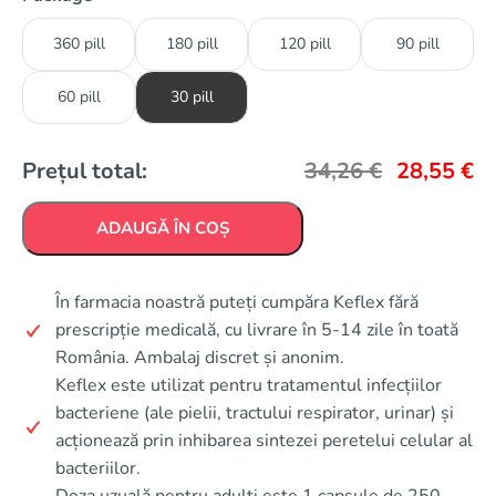
360 pill
180 pill
120 pill
90 pill
60 pill
30 pill
Prețul total:
34,26
€
28,55
€
ADAUGĂ ÎN COȘ
În farmacia noastră puteți cumpăra Keflex fără
prescripție medicală, cu livrare în 5-14 zile în toată
România. Ambalaj discret și anonim.
Keflex este utilizat pentru tratamentul infecțiilor
bacteriene (ale pielii, tractului respirator, urinar) și
acționează prin inhibarea sintezei peretelui celular al
bacteriilor.