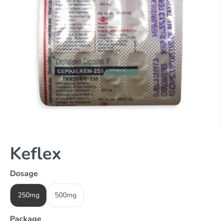
Keflex
Dosage
250mg
500mg
Package