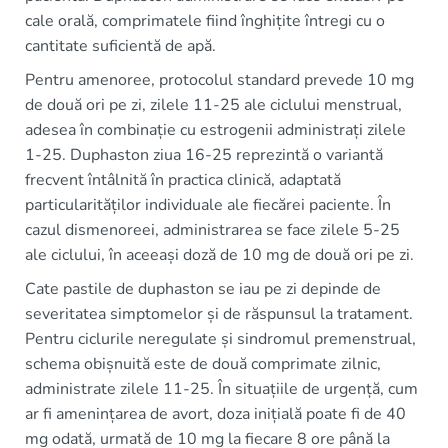
cale orală, comprimatele fiind înghițite întregi cu o
cantitate suficientă de apă.
Pentru amenoree, protocolul standard prevede 10 mg
de două ori pe zi, zilele 11-25 ale ciclului menstrual,
adesea în combinație cu estrogenii administrați zilele
1-25. Duphaston ziua 16-25 reprezintă o variantă
frecvent întâlnită în practica clinică, adaptată
particularităților individuale ale fiecărei paciente. În
cazul dismenoreei, administrarea se face zilele 5-25
ale ciclului, în aceeași doză de 10 mg de două ori pe zi.
Cate pastile de duphaston se iau pe zi depinde de
severitatea simptomelor și de răspunsul la tratament.
Pentru ciclurile neregulate și sindromul premenstrual,
schema obișnuită este de două comprimate zilnic,
administrate zilele 11-25. În situațiile de urgență, cum
ar fi amenințarea de avort, doza inițială poate fi de 40
mg odată, urmată de 10 mg la fiecare 8 ore până la