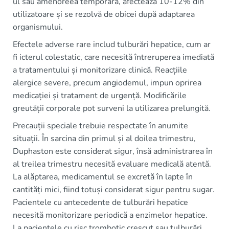
ul sau amenoreea temporară, afectează 10-12% din
utilizatoare și se rezolvă de obicei după adaptarea
organismului.
Efectele adverse rare includ tulburări hepatice, cum ar
fi icterul colestatic, care necesită întreruperea imediată
a tratamentului și monitorizare clinică. Reacțiile
alergice severe, precum angiodemul, impun oprirea
medicației și tratament de urgență. Modificările
greutății corporale pot surveni la utilizarea prelungită.
Precauții speciale trebuie respectate în anumite
situații. În sarcina din primul și al doilea trimestru,
Duphaston este considerat sigur, însă administrarea în
al treilea trimestru necesită evaluare medicală atentă.
La alăptarea, medicamentul se excretă în lapte în
cantități mici, fiind totuși considerat sigur pentru sugar.
Pacientele cu antecedente de tulburări hepatice
necesită monitorizare periodică a enzimelor hepatice.
La pacientele cu risc trombotic crescut sau tulburări