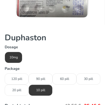
Duphaston
Dosage
10mg
Package
120 pill
90 pill
60 pill
30 pill
20 pill
10 pill