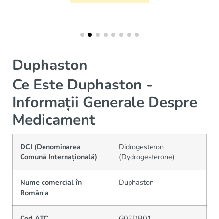
Duphaston
Ce Este Duphaston -
Informații Generale Despre
Medicament
DCI (Denominarea
Didrogesteron
Comună Internațională)
(Dydrogesterone)
Nume comercial în
Duphaston
România
Cod ATC
G03DB01