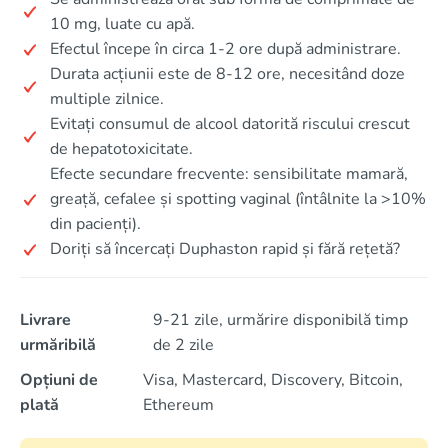
10 mg, luate cu apă.
Efectul începe în circa 1-2 ore după administrare.
Durata acțiunii este de 8-12 ore, necesitând doze
multiple zilnice.
Evitați consumul de alcool datorită riscului crescut
de hepatotoxicitate.
Efecte secundare frecvente: sensibilitate mamară,
greață, cefalee și spotting vaginal (întâlnite la >10%
din pacienți).
Doriți să încercați Duphaston rapid și fără rețetă?
Livrare
9-21 zile, urmărire disponibilă timp
urmăribilă
de 2 zile
Opțiuni de
Visa, Mastercard, Discovery, Bitcoin,
plată
Ethereum