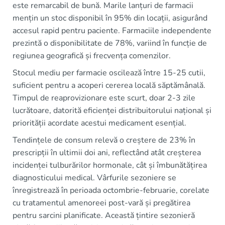
este remarcabil de bună. Marile lanțuri de farmacii
mențin un stoc disponibil în 95% din locații, asigurând
accesul rapid pentru paciente. Farmaciile independente
prezintă o disponibilitate de 78%, variind în funcție de
regiunea geografică și frecvența comenzilor.
Stocul mediu per farmacie oscilează între 15-25 cutii,
suficient pentru a acoperi cererea locală săptămânală.
Timpul de reaprovizionare este scurt, doar 2-3 zile
lucrătoare, datorită eficienței distribuitorului național și
priorității acordate acestui medicament esențial.
Tendințele de consum relevă o creștere de 23% în
prescripții în ultimii doi ani, reflectând atât creșterea
incidenței tulburărilor hormonale, cât și îmbunătățirea
diagnosticului medical. Vârfurile sezoniere se
înregistrează în perioada octombrie-februarie, corelate
cu tratamentul amenoreei post-vară și pregătirea
pentru sarcini planificate. Această țintire sezonieră