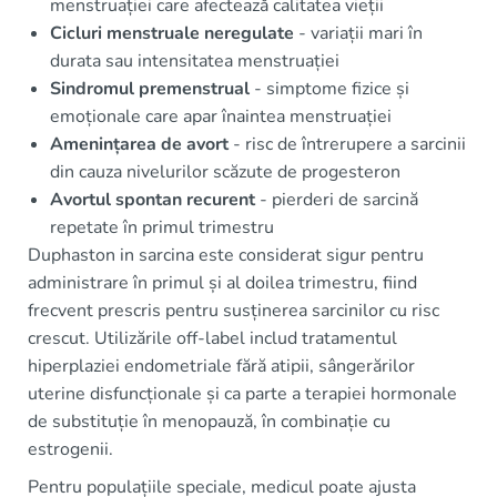
menstruației care afectează calitatea vieții
Cicluri menstruale neregulate
- variații mari în
durata sau intensitatea menstruației
Sindromul premenstrual
- simptome fizice și
emoționale care apar înaintea menstruației
Amenințarea de avort
- risc de întrerupere a sarcinii
din cauza nivelurilor scăzute de progesteron
Avortul spontan recurent
- pierderi de sarcină
repetate în primul trimestru
Duphaston in sarcina este considerat sigur pentru
administrare în primul și al doilea trimestru, fiind
frecvent prescris pentru susținerea sarcinilor cu risc
crescut. Utilizările off-label includ tratamentul
hiperplaziei endometriale fără atipii, sângerărilor
uterine disfuncționale și ca parte a terapiei hormonale
de substituție în menopauză, în combinație cu
estrogenii.
Pentru populațiile speciale, medicul poate ajusta