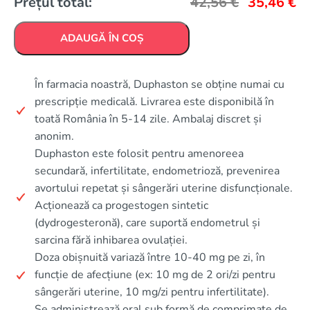
Prețul total:
42,56
€
35,46
€
ADAUGĂ ÎN COȘ
În farmacia noastră, Duphaston se obține numai cu
prescripție medicală. Livrarea este disponibilă în
toată România în 5-14 zile. Ambalaj discret și
anonim.
Duphaston este folosit pentru amenoreea
secundară, infertilitate, endometrioză, prevenirea
avortului repetat și sângerări uterine disfuncționale.
Acționează ca progestogen sintetic
(dydrogesteronă), care suportă endometrul și
sarcina fără inhibarea ovulației.
Doza obișnuită variază între 10-40 mg pe zi, în
funcție de afecțiune (ex: 10 mg de 2 ori/zi pentru
sângerări uterine, 10 mg/zi pentru infertilitate).
Se administrează oral sub formă de comprimate de