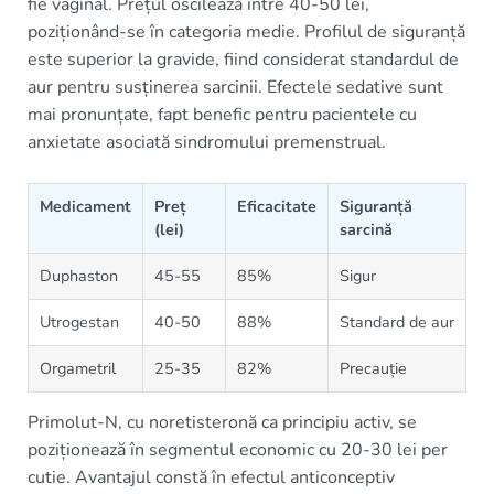
fie vaginal. Prețul oscilează între 40-50 lei,
poziționând-se în categoria medie. Profilul de siguranță
este superior la gravide, fiind considerat standardul de
aur pentru susținerea sarcinii. Efectele sedative sunt
mai pronunțate, fapt benefic pentru pacientele cu
anxietate asociată sindromului premenstrual.
Medicament
Preț
Eficacitate
Siguranță
(lei)
sarcină
Duphaston
45-55
85%
Sigur
Utrogestan
40-50
88%
Standard de aur
Orgametril
25-35
82%
Precauție
Primolut-N, cu noretisteronă ca principiu activ, se
poziționează în segmentul economic cu 20-30 lei per
cutie. Avantajul constă în efectul anticonceptiv