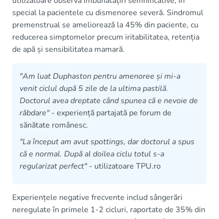
utilizatoare observă îmbunătățiri semnificative, în
special la pacientele cu dismenoree severă. Sindromul
premenstrual se ameliorează la 45% din paciente, cu
reducerea simptomelor precum iritabilitatea, retenția
de apă și sensibilitatea mamară.
"Am luat Duphaston pentru amenoree și mi-a
venit ciclul după 5 zile de la ultima pastilă.
Doctorul avea dreptate când spunea că e nevoie de
răbdare"
- experiență partajată pe forum de
sănătate românesc.
"La început am avut spottings, dar doctorul a spus
că e normal. După al doilea ciclu totul s-a
regularizat perfect"
- utilizatoare TPU.ro
Experiențele negative frecvente includ sângerări
neregulate în primele 1-2 cicluri, raportate de 35% din