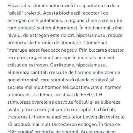
Eficacitatea clomifenului rezidă în capacitatea sa de a
"păcăli" creierul. Acesta blochează receptorii de
estrogen din hipotalamus, o regiune cheie a creierului
care reglează sistemul hormonal. În mod normal, când
nivelul de estrogen este ridicat, hipotalamusul reduce
producția de hormoni de stimulare. Clomifenul
întrerupe acest feedback negativ. Prin blocarea acestor
receptori, organismul percepe în mod fals un nivel
scăzut de estrogen. Ca răspuns, hipotalamusul
eliberează cantități crescute de hormon eliberator de
gonadotropină, care stimulează glanda pituitară să
secrete mai mult hormon foliculostimulant și hormon
luteinizant . La femei, acest val de FSH și LH
stimulează ovarele să dezvolte foliculi și să elibereze
ovule, proces esențial pentru concepție. La bărbați,
creșterea LH semnalează celulelor Leydig din testicule
să producă mai mult testosteron endogen, în timp ce
FSH sprijină producția de spermă. Acest mecanism