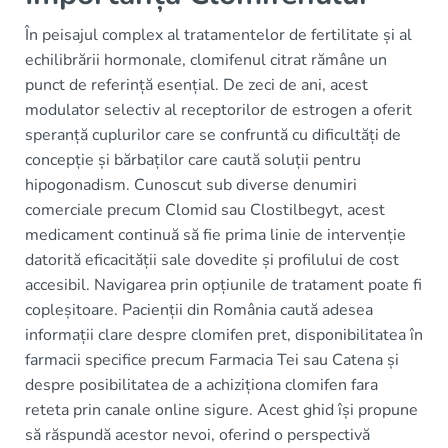
În peisajul complex al tratamentelor de fertilitate și al
echilibrării hormonale, clomifenul citrat rămâne un
punct de referință esențial. De zeci de ani, acest
modulator selectiv al receptorilor de estrogen a oferit
speranță cuplurilor care se confruntă cu dificultăți de
concepție și bărbaților care caută soluții pentru
hipogonadism. Cunoscut sub diverse denumiri
comerciale precum Clomid sau Clostilbegyt, acest
medicament continuă să fie prima linie de intervenție
datorită eficacității sale dovedite și profilului de cost
accesibil. Navigarea prin opțiunile de tratament poate fi
copleșitoare. Pacienții din România caută adesea
informații clare despre clomifen pret, disponibilitatea în
farmacii specifice precum Farmacia Tei sau Catena și
despre posibilitatea de a achiziționa clomifen fara
reteta prin canale online sigure. Acest ghid își propune
să răspundă acestor nevoi, oferind o perspectivă