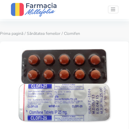
Prima pagină
/
Sănătatea femeilor
/ Clomifen