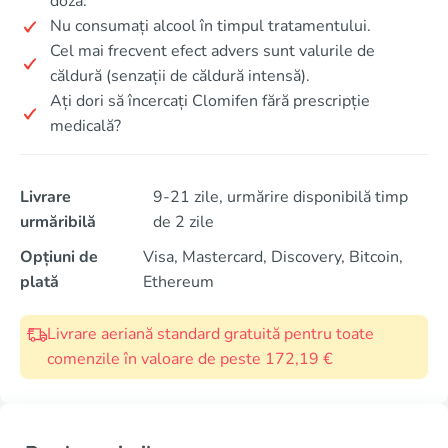
doză.
Nu consumați alcool în timpul tratamentului.
Cel mai frecvent efect advers sunt valurile de
căldură (senzații de căldură intensă).
Ați dori să încercați Clomifen fără prescripție
medicală?
Livrare
9-21 zile, urmărire disponibilă timp
urmăribilă
de 2 zile
Opțiuni de
Visa, Mastercard, Discovery, Bitcoin,
plată
Ethereum
Livrare aeriană standard gratuită pentru toate
comenzile în valoare de peste 172,19 €