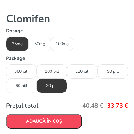
Clomifen
Dosage
25mg
50mg
100mg
Package
360 pill
180 pill
120 pill
90 pill
60 pill
30 pill
Prețul total:
40,48
€
33,73
€
ADAUGĂ ÎN COȘ