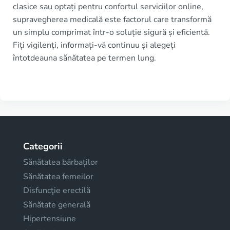
clasice sau optați pentru confortul serviciilor online,
supravegherea medicală este factorul care transformă
un simplu comprimat într-o soluție sigură și eficientă.
Fiți vigilenți, informați-vă continuu și alegeți
întotdeauna sănătatea pe termen lung.
Categorii
Sănătatea bărbaților
Sănătatea femeilor
Disfuncţie erectilă
Sănătate generală
Hipertensiune