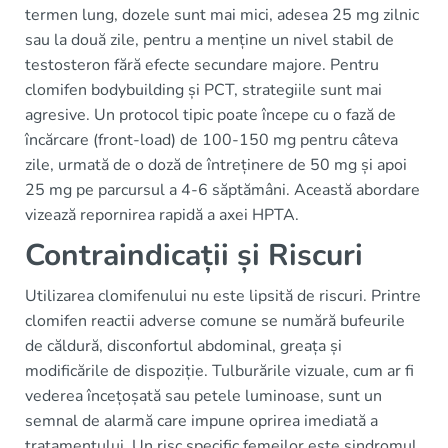
termen lung, dozele sunt mai mici, adesea 25 mg zilnic
sau la două zile, pentru a menține un nivel stabil de
testosteron fără efecte secundare majore. Pentru
clomifen bodybuilding și PCT, strategiile sunt mai
agresive. Un protocol tipic poate începe cu o fază de
încărcare (front-load) de 100-150 mg pentru câteva
zile, urmată de o doză de întreținere de 50 mg și apoi
25 mg pe parcursul a 4-6 săptămâni. Această abordare
vizează repornirea rapidă a axei HPTA.
Contraindicații și Riscuri
Utilizarea clomifenului nu este lipsită de riscuri. Printre
clomifen reactii adverse comune se numără bufeurile
de căldură, disconfortul abdominal, greața și
modificările de dispoziție. Tulburările vizuale, cum ar fi
vederea încețoșată sau petele luminoase, sunt un
semnal de alarmă care impune oprirea imediată a
tratamentului. Un risc specific femeilor este sindromul