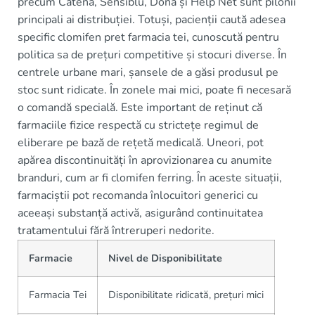
precum Catena, Sensiblu, Dona și Help Net sunt pilonii
principali ai distribuției. Totuși, pacienții caută adesea
specific clomifen pret farmacia tei, cunoscută pentru
politica sa de prețuri competitive și stocuri diverse. În
centrele urbane mari, șansele de a găsi produsul pe
stoc sunt ridicate. În zonele mai mici, poate fi necesară
o comandă specială. Este important de reținut că
farmaciile fizice respectă cu strictețe regimul de
eliberare pe bază de rețetă medicală. Uneori, pot
apărea discontinuități în aprovizionarea cu anumite
branduri, cum ar fi clomifen ferring. În aceste situații,
farmaciștii pot recomanda înlocuitori generici cu
aceeași substanță activă, asigurând continuitatea
tratamentului fără întreruperi nedorite.
Farmacie
Nivel de Disponibilitate
Farmacia Tei
Disponibilitate ridicată, prețuri mici