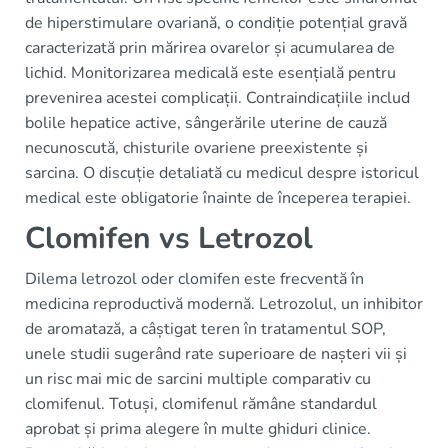
de hiperstimulare ovariană, o condiție potențial gravă
caracterizată prin mărirea ovarelor și acumularea de
lichid. Monitorizarea medicală este esențială pentru
prevenirea acestei complicații. Contraindicațiile includ
bolile hepatice active, sângerările uterine de cauză
necunoscută, chisturile ovariene preexistente și
sarcina. O discuție detaliată cu medicul despre istoricul
medical este obligatorie înainte de începerea terapiei.
Clomifen vs Letrozol
Dilema letrozol oder clomifen este frecventă în
medicina reproductivă modernă. Letrozolul, un inhibitor
de aromatază, a câștigat teren în tratamentul SOP,
unele studii sugerând rate superioare de nașteri vii și
un risc mai mic de sarcini multiple comparativ cu
clomifenul. Totuși, clomifenul rămâne standardul
aprobat și prima alegere în multe ghiduri clinice.