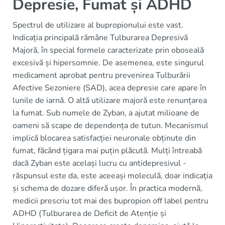
Depresie, Fumat și ADHD
Spectrul de utilizare al bupropionului este vast.
Indicația principală rămâne Tulburarea Depresivă
Majoră, în special formele caracterizate prin oboseală
excesivă și hipersomnie. De asemenea, este singurul
medicament aprobat pentru prevenirea Tulburării
Afective Sezoniere (SAD), acea depresie care apare în
lunile de iarnă. O altă utilizare majoră este renunțarea
la fumat. Sub numele de Zyban, a ajutat milioane de
oameni să scape de dependența de tutun. Mecanismul
implică blocarea satisfacției neuronale obținute din
fumat, făcând țigara mai puțin plăcută. Mulți întreabă
dacă Zyban este același lucru cu antidepresivul -
răspunsul este da, este aceeași moleculă, doar indicația
și schema de dozare diferă ușor. În practica modernă,
medicii prescriu tot mai des bupropion off label pentru
ADHD (Tulburarea de Deficit de Atenție și