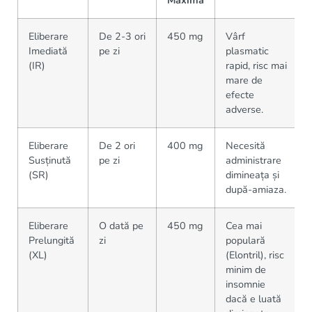
Eliberare
De 2-3 ori
450 mg
Vârf
Imediată
pe zi
plasmatic
(IR)
rapid, risc mai
mare de
efecte
adverse.
Eliberare
De 2 ori
400 mg
Necesită
Susținută
pe zi
administrare
(SR)
dimineața și
după-amiaza.
Eliberare
O dată pe
450 mg
Cea mai
Prelungită
zi
populară
(XL)
(Elontril), risc
minim de
insomnie
dacă e luată