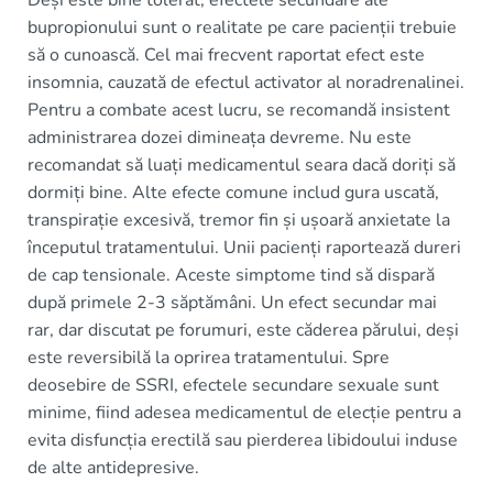
bupropionului sunt o realitate pe care pacienții trebuie
să o cunoască. Cel mai frecvent raportat efect este
insomnia, cauzată de efectul activator al noradrenalinei.
Pentru a combate acest lucru, se recomandă insistent
administrarea dozei dimineața devreme. Nu este
recomandat să luați medicamentul seara dacă doriți să
dormiți bine. Alte efecte comune includ gura uscată,
transpirație excesivă, tremor fin și ușoară anxietate la
începutul tratamentului. Unii pacienți raportează dureri
de cap tensionale. Aceste simptome tind să dispară
după primele 2-3 săptămâni. Un efect secundar mai
rar, dar discutat pe forumuri, este căderea părului, deși
este reversibilă la oprirea tratamentului. Spre
deosebire de SSRI, efectele secundare sexuale sunt
minime, fiind adesea medicamentul de elecție pentru a
evita disfuncția erectilă sau pierderea libidoului induse
de alte antidepresive.