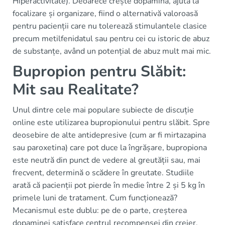
Hiperactivitate). Deoarece crește dopamina, ajută la
focalizare și organizare, fiind o alternativă valoroasă
pentru pacienții care nu tolerează stimulantele clasice
precum metilfenidatul sau pentru cei cu istoric de abuz
de substanțe, având un potențial de abuz mult mai mic.
Bupropion pentru Slăbit:
Mit sau Realitate?
Unul dintre cele mai populare subiecte de discuție
online este utilizarea bupropionului pentru slăbit. Spre
deosebire de alte antidepresive (cum ar fi mirtazapina
sau paroxetina) care pot duce la îngrășare, bupropiona
este neutră din punct de vedere al greutății sau, mai
frecvent, determină o scădere în greutate. Studiile
arată că pacienții pot pierde în medie între 2 și 5 kg în
primele luni de tratament. Cum funcționează?
Mecanismul este dublu: pe de o parte, creșterea
dopaminei satisface centrul recompensei din creier,