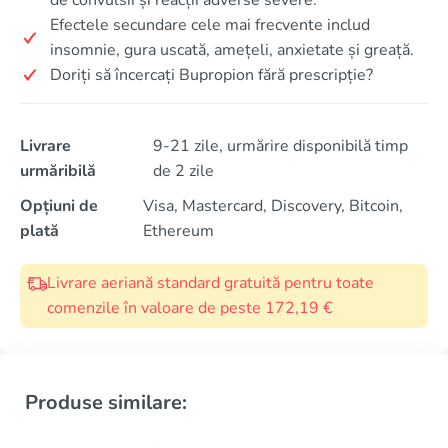
Efectele secundare cele mai frecvente includ
insomnie, gura uscată, amețeli, anxietate și greață.
Doriți să încercați Bupropion fără prescripție?
Livrare
9-21 zile, urmărire disponibilă timp
urmăribilă
de 2 zile
Opțiuni de
Visa, Mastercard, Discovery, Bitcoin,
plată
Ethereum
Livrare aeriană standard gratuită pentru toate
comenzile în valoare de peste 172,19 €
Produse similare: