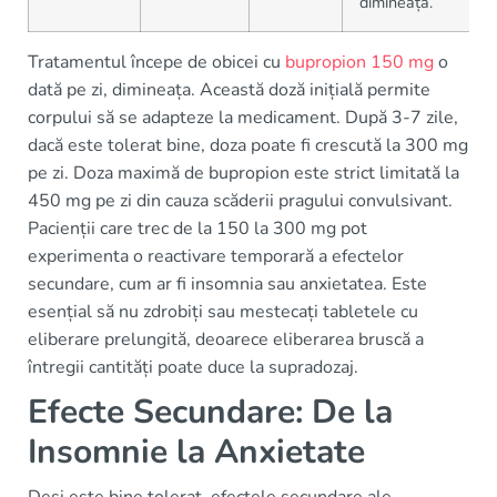
dimineața.
Tratamentul începe de obicei cu
bupropion 150 mg
o
dată pe zi, dimineața. Această doză inițială permite
corpului să se adapteze la medicament. După 3-7 zile,
dacă este tolerat bine, doza poate fi crescută la 300 mg
pe zi. Doza maximă de bupropion este strict limitată la
450 mg pe zi din cauza scăderii pragului convulsivant.
Pacienții care trec de la 150 la 300 mg pot
experimenta o reactivare temporară a efectelor
secundare, cum ar fi insomnia sau anxietatea. Este
esențial să nu zdrobiți sau mestecați tabletele cu
eliberare prelungită, deoarece eliberarea bruscă a
întregii cantități poate duce la supradozaj.
Efecte Secundare: De la
Insomnie la Anxietate
Deși este bine tolerat, efectele secundare ale