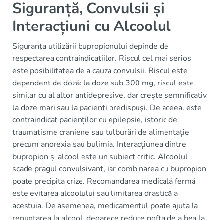
Siguranță, Convulsii și
Interacțiuni cu Alcoolul
Siguranța utilizării bupropionului depinde de
respectarea contraindicațiilor. Riscul cel mai serios
este posibilitatea de a cauza convulsii. Riscul este
dependent de doză: la doze sub 300 mg, riscul este
similar cu al altor antidepresive, dar crește semnificativ
la doze mari sau la pacienți predispuși. De aceea, este
contraindicat pacienților cu epilepsie, istoric de
traumatisme craniene sau tulburări de alimentație
precum anorexia sau bulimia. Interacțiunea dintre
bupropion și alcool este un subiect critic. Alcoolul
scade pragul convulsivant, iar combinarea cu bupropion
poate precipita crize. Recomandarea medicală fermă
este evitarea alcoolului sau limitarea drastică a
acestuia. De asemenea, medicamentul poate ajuta la
renunțarea la alcool, deoarece reduce pofta de a bea la