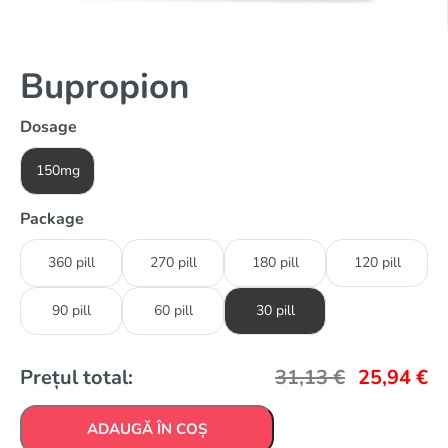
Bupropion
Dosage
150mg
Package
360 pill
270 pill
180 pill
120 pill
90 pill
60 pill
30 pill
Prețul total:
31,13
€
25,94
€
ADAUGĂ ÎN COȘ