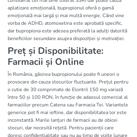
considerat cel mai bine tolerat SSRI dar poate cauza
aplatizare emoțională, bupropionul oferă o gamă
emoțională mai largă și mai multă energie. Când vine
vorba de ADHD, atomoxetina este aprobată specific,
dar bupropiona este adesea preferată la adulți datorită
beneficiilor secundare asupra dispoziției și motivației.
Preț și Disponibilitate:
Farmacii și Online
În România, găsirea bupropionului poate fi uneori o
provocare din cauza stocurilor fluctuante. Prețul pentru
o cutie de 30 comprimate de Elontril 150 mg variază
între 50 și 100 RON, în funcție de adaosul comercial al
farmaciilor precum Catena sau Farmacia Tei. Variantele
generice pot fi mai ieftine, dar disponibilitatea lor este
inconstantă. Marile lanțuri de farmacii au de obicei
stocuri, dar necesită rețetă. Pentru pacienții care
doresc confidențialitate sau nu au timp de vizite lunare