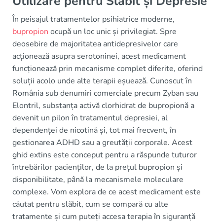
Utilizare pentru Slăbit și Depresie
În peisajul tratamentelor psihiatrice moderne,
bupropion
ocupă un loc unic și privilegiat. Spre
deosebire de majoritatea antidepresivelor care
acționează asupra serotoninei, acest medicament
funcționează prin mecanisme complet diferite, oferind
soluții acolo unde alte terapii eșuează. Cunoscut în
România sub denumiri comerciale precum Zyban sau
Elontril, substanța activă clorhidrat de bupropionă a
devenit un pilon în tratamentul depresiei, al
dependenței de nicotină și, tot mai frecvent, în
gestionarea ADHD sau a greutății corporale. Acest
ghid extins este conceput pentru a răspunde tuturor
întrebărilor pacienților, de la prețul bupropion și
disponibilitate, până la mecanismele moleculare
complexe. Vom explora de ce acest medicament este
căutat pentru slăbit, cum se compară cu alte
tratamente și cum puteți accesa terapia în siguranță