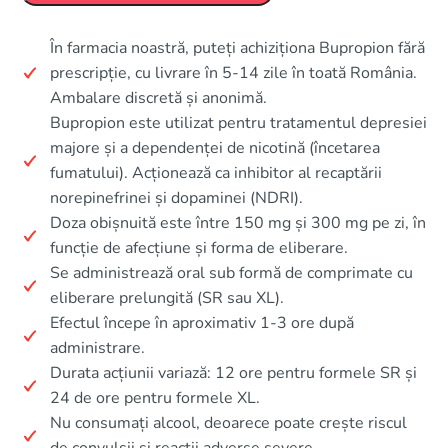
În farmacia noastră, puteți achiziționa Bupropion fără
prescripție, cu livrare în 5-14 zile în toată România.
Ambalare discretă și anonimă.
Bupropion este utilizat pentru tratamentul depresiei
majore și a dependenței de nicotină (încetarea
fumatului). Acționează ca inhibitor al recaptării
norepinefrinei și dopaminei (NDRI).
Doza obișnuită este între 150 mg și 300 mg pe zi, în
funcție de afecțiune și forma de eliberare.
Se administrează oral sub formă de comprimate cu
eliberare prelungită (SR sau XL).
Efectul începe în aproximativ 1-3 ore după
administrare.
Durata acțiunii variază: 12 ore pentru formele SR și
24 de ore pentru formele XL.
Nu consumați alcool, deoarece poate crește riscul
de convulsii și reacții adverse severe.