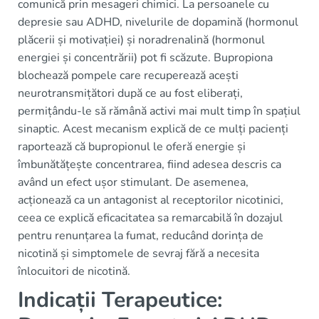
comunică prin mesageri chimici. La persoanele cu
depresie sau ADHD, nivelurile de dopamină (hormonul
plăcerii și motivației) și noradrenalină (hormonul
energiei și concentrării) pot fi scăzute. Bupropiona
blochează pompele care recuperează acești
neurotransmițători după ce au fost eliberați,
permițându-le să rămână activi mai mult timp în spațiul
sinaptic. Acest mecanism explică de ce mulți pacienți
raportează că bupropionul le oferă energie și
îmbunătățește concentrarea, fiind adesea descris ca
având un efect ușor stimulant. De asemenea,
acționează ca un antagonist al receptorilor nicotinici,
ceea ce explică eficacitatea sa remarcabilă în dozajul
pentru renunțarea la fumat, reducând dorința de
nicotină și simptomele de sevraj fără a necesita
înlocuitori de nicotină.
Indicații Terapeutice: