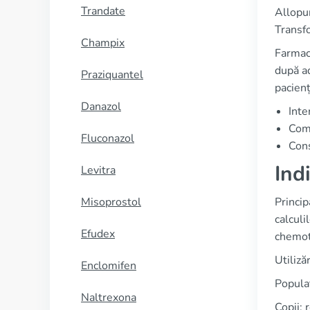
Trandate
Allopur
Transfo
Champix
Farmac
după ad
Praziquantel
pacienț
Danazol
Inte
Comb
Fluconazol
Cons
Ind
Levitra
Misoprostol
Princip
calculi
Efudex
chemot
Utiliză
Enclomifen
Populaț
Naltrexona
Copii: 