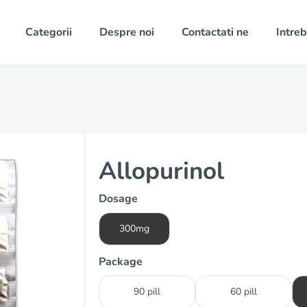
Categorii
Despre noi
Contactati ne
Intreb
Allopurinol
Dosage
300mg
Package
90 pill
60 pill