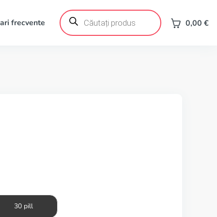
Products
search
ari frecvente
0,00
€
30 pill