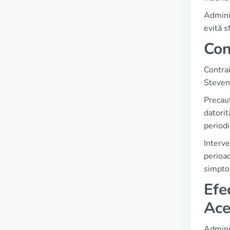
Admini
evită s
Con
Contrai
Steven
Precauț
datori
periodi
Interve
perioad
simpto
Efe
Ace
Adminis