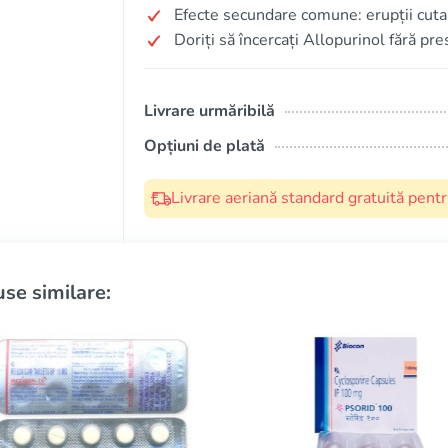
Efecte secundare comune: erupții cutana
Doriți să încercați Allopurinol fără pre
Livrare urmăribilă
Opțiuni de plată
Livrare aeriană standard gratuită pent
se similare: