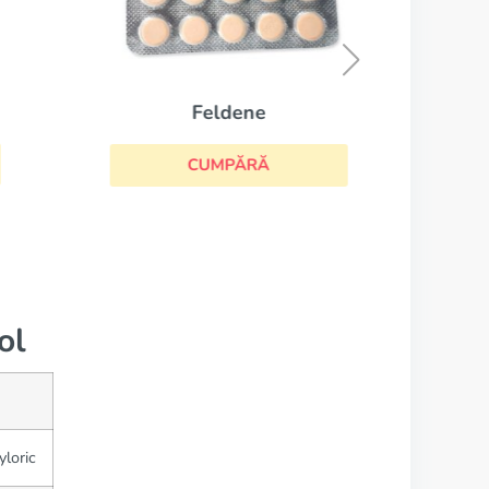
Arcoxia
CUMPĂRĂ
ol
yloric