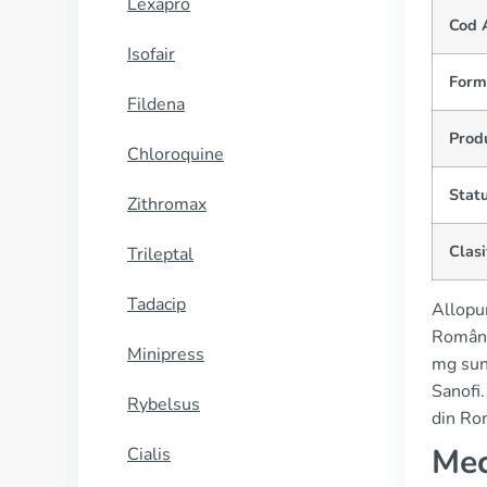
Lexapro
Cod 
Isofair
Form
Fildena
Prod
Chloroquine
Statu
Zithromax
Clasi
Trileptal
Tadacip
Allopur
Români
Minipress
mg sunt
Sanofi
Rybelsus
din Ro
Mec
Cialis