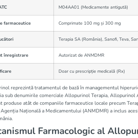
ATC
M04AA01 (Medicamente antigută)
e farmaceutice
Comprimate 100 mg și 300 mg
ucători
Terapia SA (România), Sanofi, Teva, Sa
t înregistrare
Autorizat de ANMDMR
ficare
Doar cu prescripție medicală (Rx)
inol reprezintă tratamentul de bază în managementul hiperuricem
a sub denumirile comerciale Allopurinol Terapia, Allopurinol
 produse atât de companiile farmaceutice locale precum Terapia
. Agenția Națională a Medicamentului (ANMDMR) a inclus aces
mânia.
anismul Farmacologic al Allopu