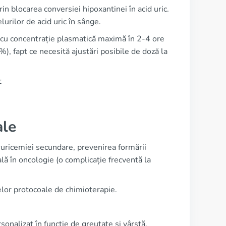
rin blocarea conversiei hipoxantinei în acid uric.
rilor de acid uric în sânge.
 cu concentrație plasmatică maximă în 2-4 ore
, fapt ce necesită ajustări posibile de doză la
t
ale
eruricemiei secundare, prevenirea formării
rală în oncologie (o complicație frecventă la
telor protocoale de chimioterapie.
sonalizat în funcție de greutate și vârstă.