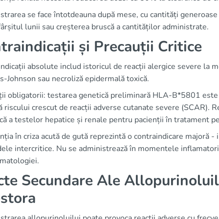
strarea se face întotdeauna după mese, cu cantități generoase 
fârșitul lunii sau creșterea bruscă a cantităților administrate.
traindicații și Precauții Critice
ndicații absolute includ istoricul de reacții alergice severe l
s-Johnson sau necroliză epidermală toxică.
ii obligatorii: testarea genetică preliminară HLA-B*5801 este c
tă riscului crescut de reacții adverse cutanate severe (SCAR
că a testelor hepatice și renale pentru pacienții în tratament 
nția în criza acută de gută reprezintă o contraindicare majoră -
ele intercritice. Nu se administrează în momentele inflamatori
matologiei.
cte Secundare Ale Allopurinolui
stora
trarea allopurinoluilui poate provoca reacții adverse cu frecve