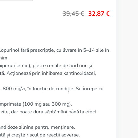
39,45
€
32,87
€
purinol fără prescripție, cu livrare în 5–14 zile în
nim.
iperuricemie), pietre renale de acid uric și
ă. Acționează prin inhibarea xantinoxidazei,
800 mg/zi, în funcție de condiție. Se începe cu
comprimate (100 mg sau 300 mg).
 zile, dar poate dura săptămâni până la efect
nd doze zilnine pentru menținere.
ă și crește riscul de reacții adverse.