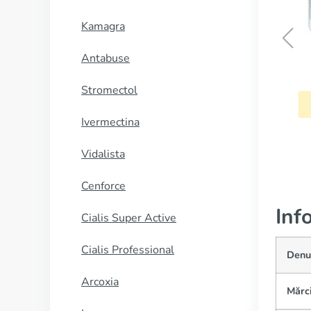
Kamagra
Antabuse
Mobic
n
Stromectol
CUMPĂRĂ
Ă
Ivermectina
Vidalista
Cenforce
Inf
Cialis Super Active
Cialis Professional
Denu
Arcoxia
Mărc