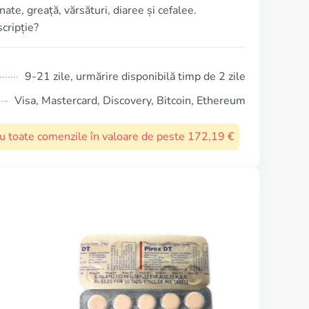
te, greață, vărsături, diaree și cefalee.
scripție?
9-21 zile, urmărire disponibilă timp de 2 zile
Visa, Mastercard, Discovery, Bitcoin, Ethereum
ru toate comenzile în valoare de peste 172,19 €