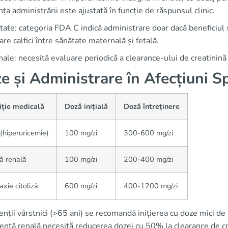
ța administrării este ajustată în funcție de răspunsul clinic.
tate: categoria FDA C indică administrare doar dacă beneficiul 
re calfici între sănătate maternală și fetală.
nale: necesită evaluare periodică a clearance-ului de creatinină
e și Administrare în Afecțiuni Sp
iție medicală
Doză inițială
Doză întreținere
(hiperuricemie)
100 mg/zi
300-600 mg/zi
ză renală
100 mg/zi
200-400 mg/zi
axie citoliză
600 mg/zi
400-1200 mg/zi
enții vârstnici (>65 ani) se recomandă inițierea cu doze mici d
iență renală necesită reducerea dozei cu 50% la clearance de c