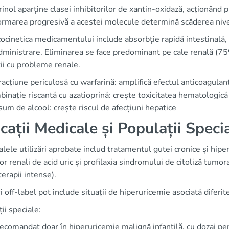
inol aparține clasei inhibitorilor de xantin-oxidază, acționând p
rmarea progresivă a acestei molecule determină scăderea nivelu
ocinetica medicamentului include absorbție rapidă intestinală,
ministrare. Eliminarea se face predominant pe cale renală (75%)
ii cu probleme renale.
racțiune periculosă cu warfarină: amplifică efectul anticoagulan
inație riscantă cu azatioprină: crește toxicitatea hematologică
um de alcool: crește riscul de afecțiuni hepatice
icații Medicale și Populații Speci
alele utilizări aprobate includ tratamentul gutei cronice și hip
lor renali de acid uric și profilaxia sindromului de citoliză tumo
erapii intense).
ri off-label pot include situații de hiperuricemie asociată diferi
ii speciale:
recomandat doar în hiperuricemie malignă infantilă, cu dozaj per