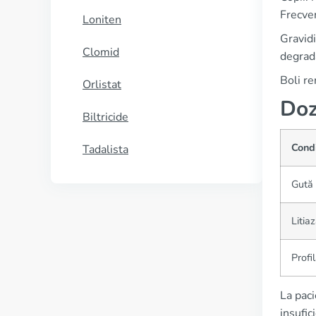
Frecven
Loniten
Gravidi
Clomid
degrada
Boli re
Orlistat
Doz
Biltricide
Cond
Tadalista
Gută 
Litia
Profil
La paci
insufic