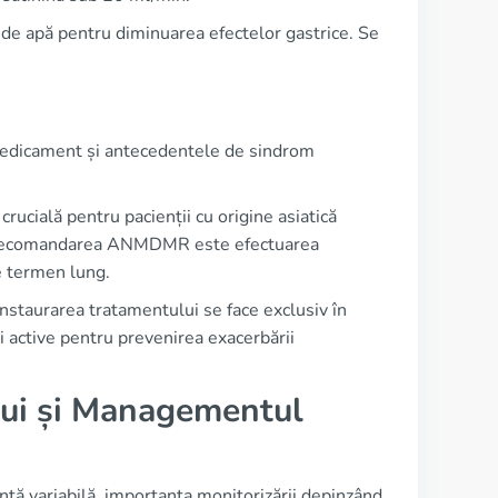
de apă pentru diminuarea efectelor gastrice. Se
a medicament și antecedentele de sindrom
rucială pentru pacienții cu origine asiatică
). Recomandarea ANMDMR este efectuarea
pe termen lung.
 instaurarea tratamentului se face exclusiv în
i active pentru prevenirea exacerbării
lui și Managementul
nță variabilă, importanța monitorizării depinzând