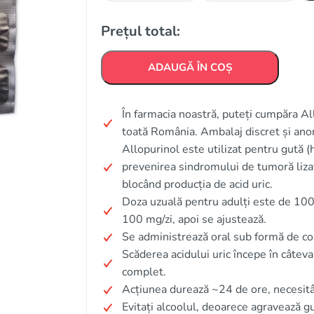
Prețul total:
ADAUGĂ ÎN COȘ
În farmacia noastră, puteți cumpăra Allo
toată România. Ambalaj discret și ano
Allopurinol este utilizat pentru gută (h
prevenirea sindromului de tumoră lizat
blocând producția de acid uric.
Doza uzuală pentru adulți este de 100–
100 mg/zi, apoi se ajustează.
Se administrează oral sub formă de 
Scăderea acidului uric începe în câteva
complet.
Acțiunea durează ~24 de ore, necesitâ
Evitați alcoolul, deoarece agravează gut