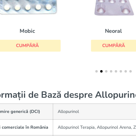
Neoral
Feldene
CUMPĂRĂ
CUMPĂRĂ
ormații de Bază despre Allopurin
mire generică (DCI)
Allopurinol
i comerciale în România
Allopurinol Terapia, Allopurinol Arena, Z