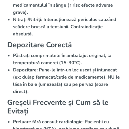
medicamentului în sânge (↑ risc efecte adverse
grave).
Nitrații/Nitriți:
Interacționează periculos cauzând
scădere bruscă a tensiunii
. Contraindicație
absolută.
Depozitare Corectă
Păstrați comprimatele în
ambalajul original
, la
temperatură camerei
(15-30°C).
Depozitare:
Pune-le într-un loc
uscat și întunecat
(ex: dulap fermecat/cutie de medicamente).
NU
le
lăsa în baie (umezeală) sau pe pervaz (soare
direct).
Greșeli Frecvente și Cum să le
Evitați
Preluare fără consult cardiologic:
Pacienții cu