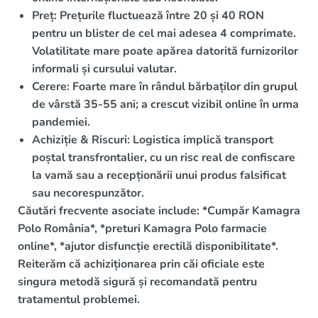
Preț:
Prețurile fluctuează între
20 și 40 RON
pentru un blister de cel mai adesea 4 comprimate.
Volatilitate mare
poate apărea datorită furnizorilor
informali și cursului valutar.
Cerere:
Foarte mare în rândul bărbaților din grupul
de vârstă 35-55 ani; a crescut vizibil online în urma
pandemiei.
Achiziție & Riscuri:
Logistica implică
transport
poștal transfrontalier
, cu un
risc real de confiscare
la vamă sau a recepționării unui produs falsificat
sau necorespunzător.
Căutări frecvente asociate include: *Cumpăr Kamagra
Polo România*, *preturi Kamagra Polo farmacie
online*, *ajutor disfuncție erectilă disponibilitate*.
Reiterăm că achiziționarea prin căi oficiale este
singura metodă sigură și recomandată pentru
tratamentul problemei.