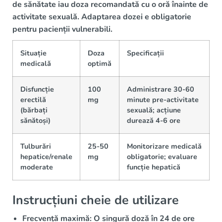
de sănătate iau doza recomandată cu o oră înainte de
activitate sexuală. Adaptarea dozei e obligatorie
pentru pacienții vulnerabili.
Situație
Doza
Specificații
medicală
optimă
Disfuncție
100
Administrare 30-60
erectilă
mg
minute pre-activitate
(bărbați
sexuală; acțiune
sănătoși)
durează 4-6 ore
Tulburări
25-50
Monitorizare medicală
hepatice/renale
mg
obligatorie; evaluare
moderate
funcție hepatică
Instrucțiuni cheie de utilizare
Frecvență maximă:
O singură doză în 24 de ore