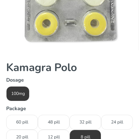
Kamagra Polo
Dosage
100mg
Package
60 pill
48 pill
32 pill
24 pill
20 pill
12 pill
8 pill