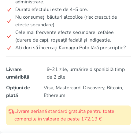
administrare.
Durata efectului este de 4–5 ore.
Nu consumați băuturi alcoolice (risc crescut de
efecte secundare).
Cele mai frecvente efecte secundare: cefalee
(durere de cap), roşeaţă facială şi indigestie.
Ați dori să încercați Kamagra Polo fără prescripție?
Livrare
9-21 zile, urmărire disponibilă timp
urmăribilă
de 2 zile
Opțiuni de
Visa, Mastercard, Discovery, Bitcoin,
plată
Ethereum
Livrare aeriană standard gratuită pentru toate
comenzile în valoare de peste 172,19 €