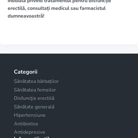
îndoială privind tratamentul pentru disfuncție
erectilă, consultați medicul sau farmacistul
dumneavoastră!
Categorii
Sănătatea bărbaților
Sănătatea femeilor
Disfuncţie erectilă
Sănătate generală
Hipertensiune
Antibiotice
Antidepresive