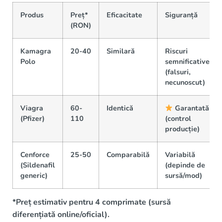
Produs
Preț*
Eficacitate
Siguranță
(RON)
Kamagra
20-40
Similară
Riscuri
Polo
semnificative
(falsuri,
necunoscut)
Viagra
60-
Identică
Garantată
(Pfizer)
110
(control
producție)
Cenforce
25-50
Comparabilă
Variabilă
(Sildenafil
(depinde de
generic)
sursă/mod)
*Preț estimativ pentru 4 comprimate (sursă
diferențiată online/oficial).