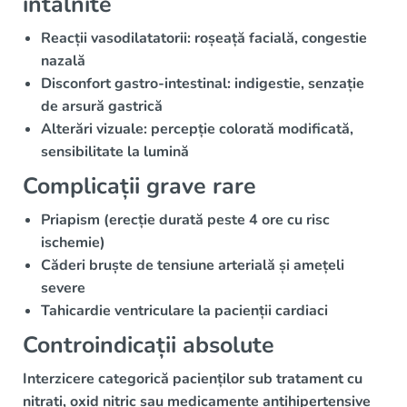
întâlnite
Reacții vasodilatatorii: roșeață facială, congestie
nazală
Disconfort gastro-intestinal: indigestie, senzație
de arsură gastrică
Alterări vizuale: percepție colorată modificată,
sensibilitate la lumină
Complicații grave rare
Priapism (erecție durată peste 4 ore cu risc
ischemie)
Căderi bruște de tensiune arterială și amețeli
severe
Tahicardie ventriculare la pacienții cardiaci
Controindicații absolute
Interzicere categorică pacienților sub tratament cu
nitrați, oxid nitric sau medicamente antihipertensive