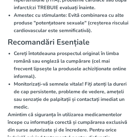
hipertensiune (
HTA
), probleme cardiace sau după
infarct/czi
TREBUIE
evaluați înainte.
Amestec cu stimulante:
Evită combinarea cu alte
produse "potențatoare sexuale" (creșterea riscului
cardiovascular este semnificativă).
Recomandări Esențiale
Cereți întotdeauna prospectul original
în limba
română sau engleză la cumpărare (cel mai
frecvent lipsește la produsele achiziționate online
informal).
Monitorizați-vă semnele vitale!
Fiți atenți la dureri
de cap persistente, probleme de vedere, amețeli
sau senzație de palpitații și contactați imediat un
medic.
Amintim că
siguranța în utilizarea medicamentelor
începe cu informația corectă
și cumpărarea exclusivă
din surse autorizate și de încredere. Pentru orice