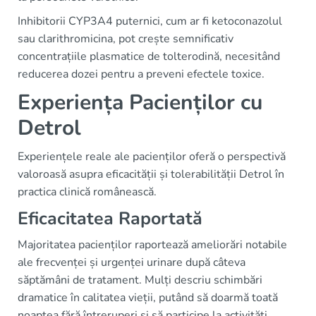
Inhibitorii CYP3A4 puternici, cum ar fi ketoconazolul
sau clarithromicina, pot crește semnificativ
concentrațiile plasmatice de tolterodină, necesitând
reducerea dozei pentru a preveni efectele toxice.
Experiența Pacienților cu
Detrol
Experiențele reale ale pacienților oferă o perspectivă
valoroasă asupra eficacității și tolerabilității Detrol în
practica clinică românească.
Eficacitatea Raportată
Majoritatea pacienților raportează ameliorări notabile
ale frecvenței și urgenței urinare după câteva
săptămâni de tratament. Mulți descriu schimbări
dramatice în calitatea vieții, putând să doarmă toată
noaptea fără întreruperi și să participe la activități