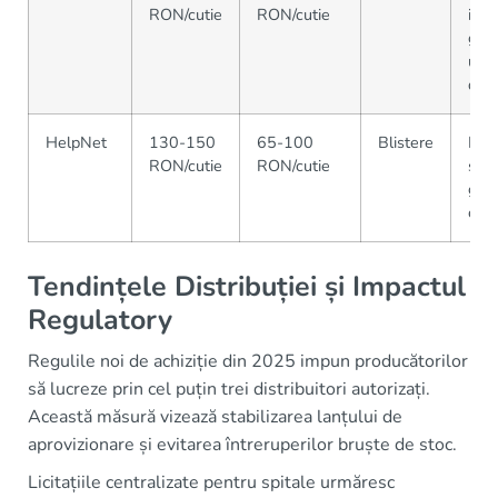
RON/cutie
RON/cutie
inte
gene
usu
disp
HelpNet
130-150
65-100
Blistere
Mar
RON/cutie
RON/cutie
spor
gen
cre
Tendințele Distribuției și Impactul
Regulatory
Regulile noi de achiziție din 2025 impun producătorilor
să lucreze prin cel puțin trei distribuitori autorizați.
Această măsură vizează stabilizarea lanțului de
aprovizionare și evitarea întreruperilor bruște de stoc.
Licitațiile centralizate pentru spitale urmăresc