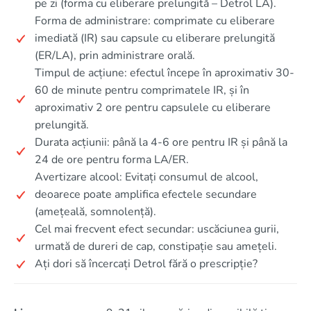
pe zi (forma cu eliberare prelungită – Detrol LA).
Forma de administrare: comprimate cu eliberare
imediată (IR) sau capsule cu eliberare prelungită
(ER/LA), prin administrare orală.
Timpul de acțiune: efectul începe în aproximativ 30-
60 de minute pentru comprimatele IR, și în
aproximativ 2 ore pentru capsulele cu eliberare
prelungită.
Durata acțiunii: până la 4-6 ore pentru IR și până la
24 de ore pentru forma LA/ER.
Avertizare alcool: Evitați consumul de alcool,
deoarece poate amplifica efectele secundare
(amețeală, somnolență).
Cel mai frecvent efect secundar: uscăciunea gurii,
urmată de dureri de cap, constipație sau amețeli.
Ați dori să încercați Detrol fără o prescripție?