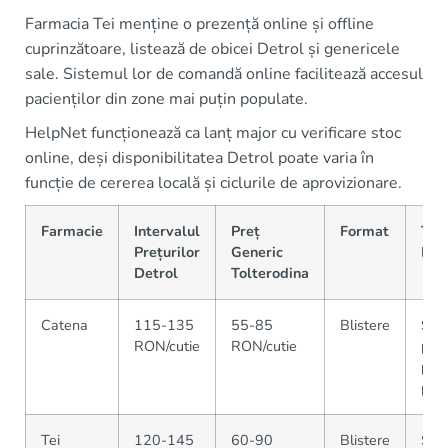
Farmacia Tei menține o prezență online și offline
cuprinzătoare, listează de obicei Detrol și genericele
sale. Sistemul lor de comandă online facilitează accesul
pacienților din zone mai puțin populate.
HelpNet funcționează ca lanț major cu verificare stoc
online, deși disponibilitatea Detrol poate varia în
funcție de cererea locală și ciclurile de aprovizionare.
Farmacie
Intervalul
Preț
Format
Ten
Prețurilor
Generic
Disp
Detrol
Tolterodina
Catena
115-135
55-85
Blistere
Stoc
RON/cutie
RON/cutie
pro
pute
pent
Tei
120-145
60-90
Blistere
Sto