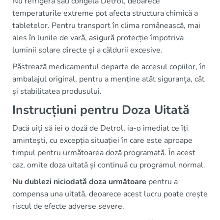
Nu refrigera sau congela Detrol, deoarece
temperaturile extreme pot afecta structura chimică a
tabletelor. Pentru transport în clima românească, mai
ales în lunile de vară, asigură protecție împotriva
luminii solare directe și a căldurii excesive.
Păstrează medicamentul departe de accesul copiilor, în
ambalajul original, pentru a menține atât siguranța, cât
și stabilitatea produsului.
Instrucțiuni pentru Doza Uitată
Dacă uiți să iei o doză de Detrol, ia-o imediat ce îți
amintești, cu excepția situației în care este aproape
timpul pentru următoarea doză programată. În acest
caz, omite doza uitată și continuă cu programul normal.
Nu dublezi niciodată doza următoare
pentru a
compensa una uitată, deoarece acest lucru poate crește
riscul de efecte adverse severe.