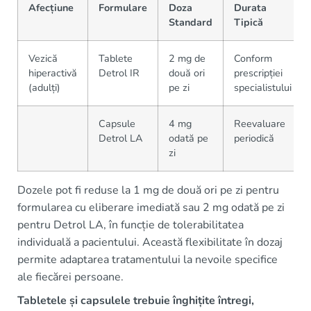
Afecțiune
Formulare
Doza
Durata
Standard
Tipică
Vezică
Tablete
2 mg de
Conform
hiperactivă
Detrol IR
două ori
prescripției
(adulți)
pe zi
specialistului
Capsule
4 mg
Reevaluare
Detrol LA
odată pe
periodică
zi
Dozele pot fi reduse la 1 mg de două ori pe zi pentru
formularea cu eliberare imediată sau 2 mg odată pe zi
pentru Detrol LA, în funcție de tolerabilitatea
individuală a pacientului. Această flexibilitate în dozaj
permite adaptarea tratamentului la nevoile specifice
ale fiecărei persoane.
Tabletele și capsulele trebuie înghițite întregi,