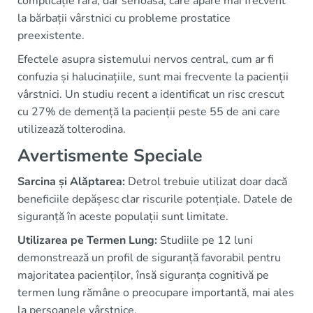
complicație rară, dar serioasă, care apare mai frecvent
la bărbații vârstnici cu probleme prostatice
preexistente.
Efectele asupra sistemului nervos central, cum ar fi
confuzia și halucinațiile, sunt mai frecvente la pacienții
vârstnici. Un studiu recent a identificat un risc crescut
cu 27% de demență la pacienții peste 55 de ani care
utilizează tolterodina.
Avertismente Speciale
Sarcina și Alăptarea:
Detrol trebuie utilizat doar dacă
beneficiile depășesc clar riscurile potențiale. Datele de
siguranță în aceste populații sunt limitate.
Utilizarea pe Termen Lung:
Studiile pe 12 luni
demonstrează un profil de siguranță favorabil pentru
majoritatea pacienților, însă siguranța cognitivă pe
termen lung rămâne o preocupare importantă, mai ales
la persoanele vârstnice.