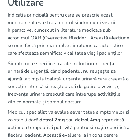
Utilizare
Indicația principală pentru care se prescrie acest
medicament este tratamentul sindromului vezicii
hiperactive, cunoscut în literatura medicală sub
acronimul OAB (Overactive Bladder). Această afecțiune
se manifestă prin mai multe simptome caracteristice
care afectează semnificativ calitatea vieții pacienților.
Simptomele specifice tratate includ incontinența
urinară de urgență, când pacientul nu reușește să
ajungă la timp la toaletă, urgența urinară care creează o
senzație intensă și neașteptată de golire a vezicii, și
frecvența urinară crescută care întrerupe activitățile
zilnice normale și somnul nocturn.
Medicul specialist va evalua severitatea simptomelor și
va stabili dacă
detrol 2mg
sau
detrol 4mg
reprezintă
opțiunea terapeutică potrivită pentru situația specifică a
fiecărui pacient. Această evaluare ia în considerare