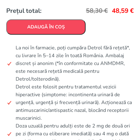
Prețul total:
58,30
€
48,59
€
ADAUGĂ ÎN COȘ
La noi în farmacie, poți cumpăra Detrol fără rețetă*,
cu livrare în 5–14 zile în toată România. Ambalaj
discret și anonim (*în conformitate cu ANMDMR,
este necesară rețetă medicală pentru
Detrol/tolterodină).
Detrol este folosit pentru tratamentul vezicii
hiperactive (simptome: incontinenta urinară de
urgență, urgență și frecvență urinară). Acționează ca
antimuscarinic/antispastic nazal, blocând receptorii
muscarinici.
Doza uzuală pentru adulți este de 2 mg de două ori
pe zi (forma cu eliberare imediată) sau 4 mg o dată