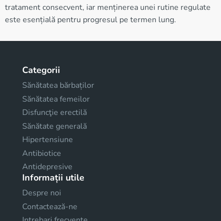
tratament consecvent, iar menținerea unei rutine regulate
este esențială pentru progresul pe termen lung.
Categorii
Sănătatea bărbaților
Sănătatea femeilor
Disfuncţie erectilă
Sănătate generală
Hipertensiune
Antibiotice
Antidepresive
Informații utile
Despre noi
Contactează-ne
Intrebari frecvente