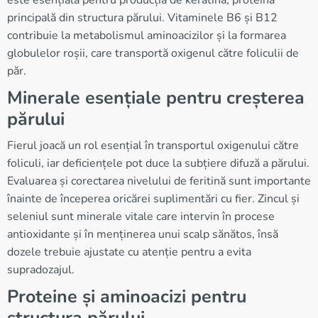
este esențială pentru producția de keratină, proteina
principală din structura părului. Vitaminele B6 și B12
contribuie la metabolismul aminoacizilor și la formarea
globulelor roșii, care transportă oxigenul către foliculii de
păr.
Minerale esențiale pentru creșterea
părului
Fierul joacă un rol esențial în transportul oxigenului către
foliculi, iar deficiențele pot duce la subțiere difuză a părului.
Evaluarea și corectarea nivelului de feritină sunt importante
înainte de începerea oricărei suplimentări cu fier. Zincul și
seleniul sunt minerale vitale care intervin în procese
antioxidante și în menținerea unui scalp sănătos, însă
dozele trebuie ajustate cu atenție pentru a evita
supradozajul.
Proteine și aminoacizi pentru