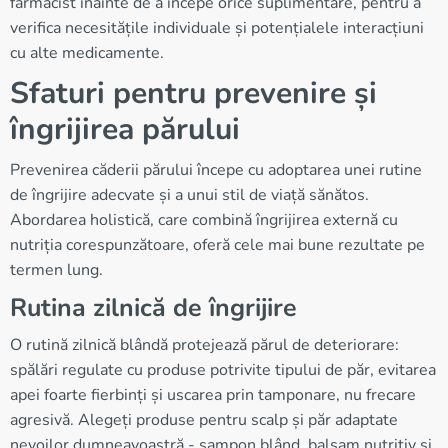
farmacist înainte de a începe orice suplimentare, pentru a
verifica necesitățile individuale și potențialele interacțiuni
cu alte medicamente.
Sfaturi pentru prevenire și
îngrijirea părului
Prevenirea căderii părului începe cu adoptarea unei rutine
de îngrijire adecvate și a unui stil de viață sănătos.
Abordarea holistică, care combină îngrijirea externă cu
nutriția corespunzătoare, oferă cele mai bune rezultate pe
termen lung.
Rutina zilnică de îngrijire
O rutină zilnică blândă protejează părul de deteriorare:
spălări regulate cu produse potrivite tipului de păr, evitarea
apei foarte fierbinți și uscarea prin tamponare, nu frecare
agresivă. Alegeți produse pentru scalp și păr adaptate
nevoilor dumneavoastră - șampon blând, balsam nutritiv și