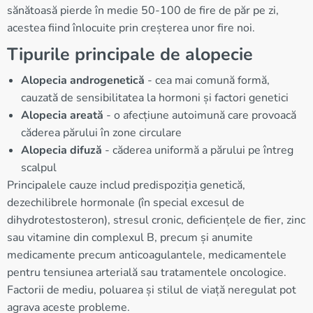
sănătoasă pierde în medie 50-100 de fire de păr pe zi,
acestea fiind înlocuite prin creșterea unor fire noi.
Tipurile principale de alopecie
Alopecia androgenetică
- cea mai comună formă,
cauzată de sensibilitatea la hormoni și factori genetici
Alopecia areată
- o afecțiune autoimună care provoacă
căderea părului în zone circulare
Alopecia difuză
- căderea uniformă a părului pe întreg
scalpul
Principalele cauze includ predispoziția genetică,
dezechilibrele hormonale (în special excesul de
dihydrotestosteron), stresul cronic, deficiențele de fier, zinc
sau vitamine din complexul B, precum și anumite
medicamente precum anticoagulantele, medicamentele
pentru tensiunea arterială sau tratamentele oncologice.
Factorii de mediu, poluarea și stilul de viață neregulat pot
agrava aceste probleme.