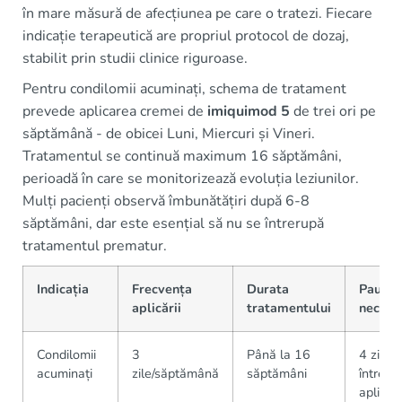
în mare măsură de afecțiunea pe care o tratezi. Fiecare
indicație terapeutică are propriul protocol de dozaj,
stabilit prin studii clinice riguroase.
Pentru condilomii acuminați, schema de tratament
prevede aplicarea cremei de
imiquimod 5
de trei ori pe
săptămână - de obicei Luni, Miercuri și Vineri.
Tratamentul se continuă maximum 16 săptămâni,
perioadă în care se monitorizează evoluția leziunilor.
Mulți pacienți observă îmbunătățiri după 6-8
săptămâni, dar este esențial să nu se întrerupă
tratamentul prematur.
Indicația
Frecvența
Durata
Pauze
aplicării
tratamentului
necesa
Condilomii
3
Până la 16
4 zile
acuminați
zile/săptămână
săptămâni
între
aplicări