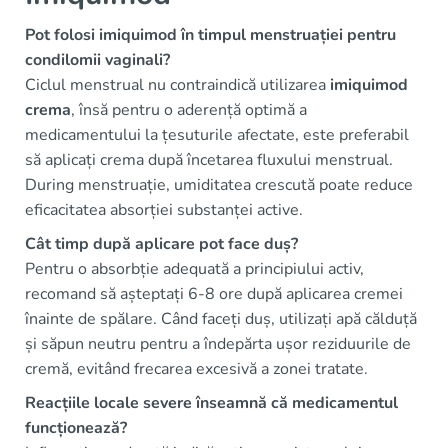
Pot folosi imiquimod în timpul menstruației pentru
condilomii vaginali?
Ciclul menstrual nu contraindică utilizarea
imiquimod
crema
, însă pentru o aderență optimă a
medicamentului la țesuturile afectate, este preferabil
să aplicați crema după încetarea fluxului menstrual.
During menstruație, umiditatea crescută poate reduce
eficacitatea absorției substanței active.
Cât timp după aplicare pot face duș?
Pentru o absorbție adequată a principiului activ,
recomand să așteptați 6-8 ore după aplicarea cremei
înainte de spălare. Când faceți duș, utilizați apă călduță
și săpun neutru pentru a îndepărta ușor reziduurile de
cremă, evitând frecarea excesivă a zonei tratate.
Reacțiile locale severe înseamnă că medicamentul
funcționează?