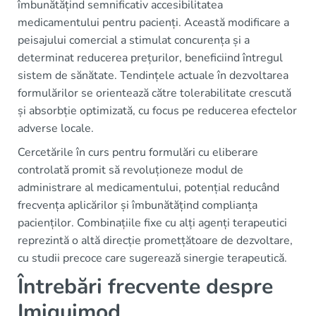
îmbunătățind semnificativ accesibilitatea
medicamentului pentru pacienți. Această modificare a
peisajului comercial a stimulat concurența și a
determinat reducerea prețurilor, beneficiind întregul
sistem de sănătate. Tendințele actuale în dezvoltarea
formulărilor se orientează către tolerabilitate crescută
și absorbție optimizată, cu focus pe reducerea efectelor
adverse locale.
Cercetările în curs pentru formulări cu eliberare
controlată promit să revoluționeze modul de
administrare al medicamentului, potențial reducând
frecvența aplicărilor și îmbunătățind complianța
pacienților. Combinațiile fixe cu alți agenți terapeutici
reprezintă o altă direcție prometțătoare de dezvoltare,
cu studii precoce care sugerează sinergie terapeutică.
Întrebări frecvente despre
Imiquimod