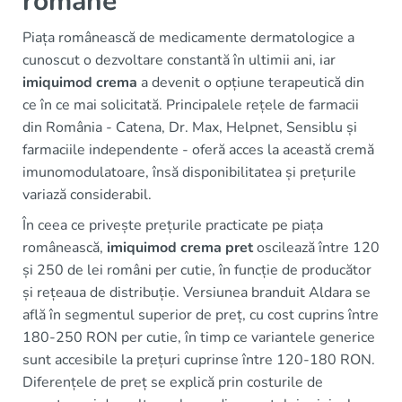
române
Piața românească de medicamente dermatologice a
cunoscut o dezvoltare constantă în ultimii ani, iar
imiquimod crema
a devenit o opțiune terapeutică din
ce în ce mai solicitată. Principalele rețele de farmacii
din România - Catena, Dr. Max, Helpnet, Sensiblu și
farmaciile independente - oferă acces la această cremă
imunomodulatoare, însă disponibilitatea și prețurile
variază considerabil.
În ceea ce privește prețurile practicate pe piața
românească,
imiquimod crema pret
oscilează între 120
și 250 de lei români per cutie, în funcție de producător
și rețeaua de distribuție. Versiunea branduit Aldara se
află în segmentul superior de preț, cu cost cuprins între
180-250 RON per cutie, în timp ce variantele generice
sunt accesibile la prețuri cuprinse între 120-180 RON.
Diferențele de preț se explică prin costurile de