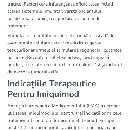
tratate. Factori care influențează eficacitatea includ
starea sistemului imunitar, vârsta pacientului,
localizarea leziunii și respectarea schemei de
tratament.
Stimularea imunității locale determină o cascadă de
evenimente celulare care vizează distrugerea
țesuturilor anormale și stimularea regenerării cutanate
normale. Receptorii toll-like activați declanșează
producția de interferoni tip I, interleukina-12 și factorul
de necroză tumorală alfa.
Indicațiile Terapeutice
Pentru Imiquimod
Agenția Europeană a Medicamentului (EMA) a aprobat
utilizarea imiquimod-ului pentru trei indicații principale:
tratamentul condilomilor acuminați la adulți și copii
peste 12 ani, carcinomul bazocelular superficial când