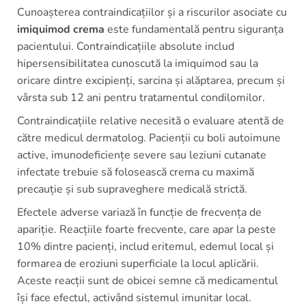
Cunoașterea contraindicațiilor și a riscurilor asociate cu
imiquimod crema
este fundamentală pentru siguranța
pacientului. Contraindicațiile absolute includ
hipersensibilitatea cunoscută la imiquimod sau la
oricare dintre excipienți, sarcina și alăptarea, precum și
vârsta sub 12 ani pentru tratamentul condilomilor.
Contraindicațiile relative necesită o evaluare atentă de
către medicul dermatolog. Pacienții cu boli autoimune
active, imunodeficiențe severe sau leziuni cutanate
infectate trebuie să folosească crema cu maximă
precauție și sub supraveghere medicală strictă.
Efectele adverse variază în funcție de frecvența de
apariție. Reacțiile foarte frecvente, care apar la peste
10% dintre pacienți, includ eritemul, edemul local și
formarea de eroziuni superficiale la locul aplicării.
Aceste reacții sunt de obicei semne că medicamentul
își face efectul, activând sistemul imunitar local.