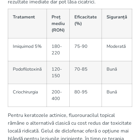
rezultate imediate dar pot lăsa cicatrici.
Tratament
Preț
Eficacitate
Siguranță
D
mediu
(%)
(RON)
Imiquimod 5%
180-
75-90
Moderată
F
220
Podofilotoxină
120-
70-85
Bună
R
150
Criochirurgia
200-
80-95
Bună
C
400
s
Pentru keratozele actinice, fluorouracilul topical
rămâne o alternativă clasică cu cost redus dar toxicitate
locală ridicată. Gelul de diclofenac oferă o opțiune mai
blândă pentru leziunile incipiente, în timp ce terapia