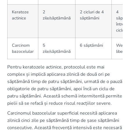
Keratoze
2
2 cicluri de 4
4
actinice
zile/săptămână
săptămâni
săptăm
între
cicluri
Carcinom
5
6 săptămâni
Weeke
bazocelular
zile/săptămână
liber
Pentru keratozele actinice, protocolul este mai
complex și implică aplicarea zilnică de două ori pe
săptămână timp de patru săptămâni, urmată de o pauză
obligatorie de patru săptămâni, apoi încă un ciclu de
patru săptămâni. Această schemă intermitentă permite
pielii să se refacă și reduce riscul reacțiilor severe.
Carcinomul bazocelular superficial necesită aplicarea
zilnică cinci zile pe săptămână timp de șase săptămâni
consecutive. Această frecvență intensivă este necesară