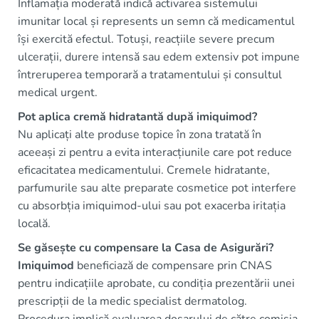
Inflamația moderată indică activarea sistemului
imunitar local și represents un semn că medicamentul
își exercită efectul. Totuși, reacțiile severe precum
ulcerații, durere intensă sau edem extensiv pot impune
întreruperea temporară a tratamentului și consultul
medical urgent.
Pot aplica cremă hidratantă după imiquimod?
Nu aplicați alte produse topice în zona tratată în
aceeași zi pentru a evita interacțiunile care pot reduce
eficacitatea medicamentului. Cremele hidratante,
parfumurile sau alte preparate cosmetice pot interfere
cu absorbția imiquimod-ului sau pot exacerba iritația
locală.
Se găsește cu compensare la Casa de Asigurări?
Imiquimod
beneficiază de compensare prin CNAS
pentru indicațiile aprobate, cu condiția prezentării unei
prescripții de la medic specialist dermatolog.