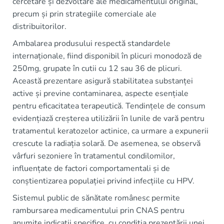
cercetare și dezvoltare ale medicamentului original,
precum și prin strategiile comerciale ale
distribuitorilor.
Ambalarea produsului respectă standardele
internaționale, fiind disponibil în plicuri monodoză de
250mg, grupate în cutii cu 12 sau 36 de plicuri.
Această prezentare asigură stabilitatea substanței
active și previne contaminarea, aspecte esențiale
pentru eficacitatea terapeutică. Tendințele de consum
evidențiază creșterea utilizării în lunile de vară pentru
tratamentul keratozelor actinice, ca urmare a expunerii
crescute la radiația solară. De asemenea, se observă
vârfuri sezoniere în tratamentul condilomilor,
influențate de factori comportamentali și de
conștientizarea populației privind infecțiile cu HPV.
Sistemul public de sănătate românesc permite
rambursarea medicamentului prin CNAS pentru
anumite indicații specifice, cu condiția prezentării unei