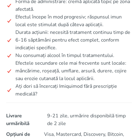
Forma de administrare: cremă aplicată topic pe zona
afectată.
Efectul începe în mod progresiv; răspunsul imun
local este stimulat după câteva aplicații.
Durata acțiunii: necesită tratament continuu timp de
6-16 săptămâni pentru efect complet, conform
indicației specifice.
Nu consumați alcool în timpul tratamentului.
Efectele secundare cele mai frecvente sunt locale:
mâncărime, roșeață, umflare, arsură, durere, cojire
sau erozie cutanată la locul aplicării.
Ați dori să încercați Imiquimod fără prescripție
medicală?
Livrare
9-21 zile, urmărire disponibilă timp
urmăribilă
de 2 zile
Opțiuni de
Visa, Mastercard, Discovery, Bitcoin,