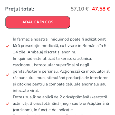
Prețul total:
57,10
€
47,58
€
ADAUGĂ ÎN COȘ
În farmacia noastră, Imiquimod poate fi achiziționat
fără prescripție medicală, cu livrare în România în 5-
14 zile. Ambalaj discret și anonim.
Imiquimod este utilizat la keratoza actinica,
carcinomul bazocelular superficial și negii
genitali/externi perianali. Acționează ca modulator al
răspunsului imun, stimulând producția de interferon
și citokine pentru a combate celulele anormale sau
infectate viral.
Doza uzuală: se aplică de 2 ori/săptămână (keratoză
actinică), 3 ori/săptămână (negi) sau 5 ori/săptămână
(carcinom), în funcție de indicație.