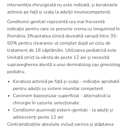
interventția chirurgicală nu este indicată, și keratozele
actinice pe față și scalp la adulții imunocompetenți.
Condilomii genitali reprezintă cea mai frecventă
indicație pentru care se prescrie crema cu imiquimod în
România. Eficacitatea clinică dovedită variază între 35-
50% pentru clearance-ul complet după un ciclu de
tratament de 16 săptămâni. Utilizarea pediatrică este
limitată strict la vârsta de peste 12 ani și necesită
supravegherea atentă a unui dermatolog sau ginecolog
pediatru.
Keratoza actinică pe față și scalp - indicație aprobată
pentru adulții cu sistem imunitar competent
Carcinom bazocelular superficial - alternativă la
chirurgie în cazurile selecționate
Condilomii acuminați extern-genitali - la adulți și
adolescenți peste 12 ani
Contraindicațiile absolute includ sarcina și alăptarea