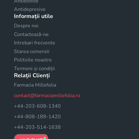
Antibiotice
Antidepresive
Informații utile
Despre noi
Contactează-ne
Intrebari frecvente
Starea comenzii
Politicile noastre
Termeni și condiții
Relații Clienți
Farmacia Millefolia
contact@farmaciamillefolia.ro
+44-203-608-1340
+44-808-189-1420
+44-203-514-1638