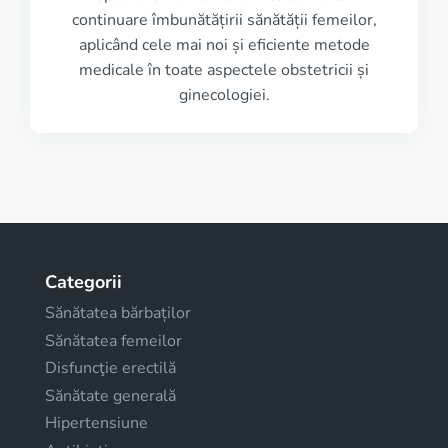
continuare îmbunătățirii sănătății femeilor,
aplicând cele mai noi și eficiente metode
medicale în toate aspectele obstetricii și
ginecologiei.
Categorii
Sănătatea bărbaților
Sănătatea femeilor
Disfuncţie erectilă
Sănătate generală
Hipertensiune